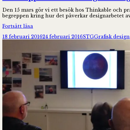
Den 15 mars gör vi ett besök hos Thinkable och p
begreppen kring hur det påverkar designarbetet av
Kundupplevelser
Fortsätt läsa
och
Postat
Författare
Kategorier
18 februari 2016
24 februari 2016
STG
Grafisk design
digital
design
på
Thinkable