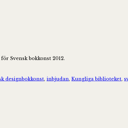
 för Svensk bokkonst 2012.
Taggar
sk design
bokkonst
,
inbjudan
,
Kungliga biblioteket
,
s