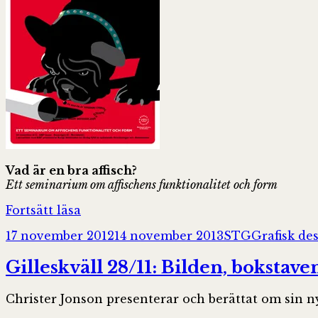
Vad är en bra affisch?
Ett seminarium om affischens funktionalitet och form
Tips!
Fortsätt läsa
Affischseminarium
Postat
Författare
Kategorier
17 november 2012
14 november 2013
STG
Grafisk de
Gilleskväll 28/11: Bilden, bokstave
Christer Jonson presenterar och berättat om sin 