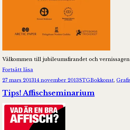
Välkommen till jubileumsfirandet och vernissagen
Svensk
Fortsätt läsa
bokkonst
Postat
Författare
Kategorier
27 mars 2013
14 november 2013
STG
Bokkonst
,
Grafi
80
år
Tips! Affischseminarium