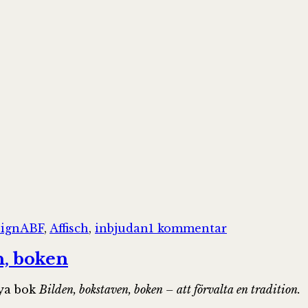
Taggar
till
sign
ABF
,
Affisch
,
inbjudan
1 kommentar
Tips!
Affischsemin
n, boken
nya bok
Bilden, bokstaven, boken – att förvalta en tradition.