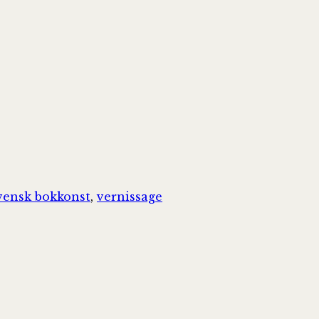
vensk bokkonst
,
vernissage