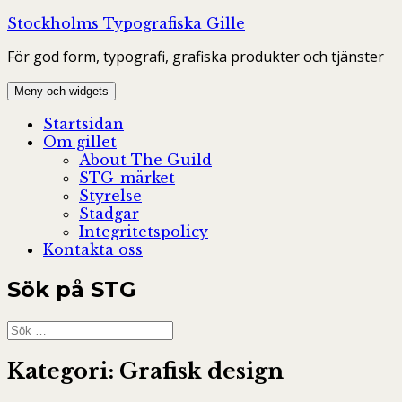
Hoppa
Stockholms Typografiska Gille
till
För god form, typografi, grafiska produkter och tjänster
innehåll
Meny och widgets
Startsidan
Om gillet
About The Guild
STG-märket
Styrelse
Stadgar
Integritetspolicy
Kontakta oss
Sök på STG
Sök
efter:
Kategori:
Grafisk design