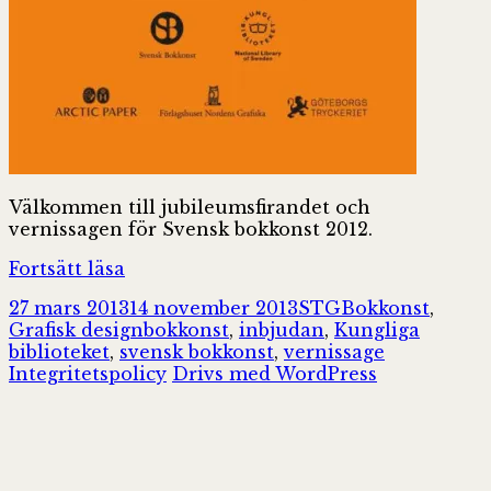
Välkommen till jubileumsfirandet och
vernissagen för Svensk bokkonst 2012.
Svensk
Fortsätt läsa
bokkonst
Postat
Författare
Kategorier
27 mars 2013
14 november 2013
STG
Bokkonst
,
80
Taggar
Grafisk design
bokkonst
,
inbjudan
,
Kungliga
år
biblioteket
,
svensk bokkonst
,
vernissage
Integritetspolicy
Drivs med WordPress