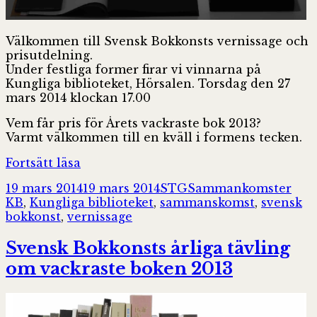
Välkommen till Svensk Bokkonsts vernissage och
prisutdelning.
Under festliga former firar vi vinnarna på
Kungliga biblioteket, Hörsalen. Torsdag den 27
mars 2014 klockan 17.00
Vem får pris för Årets vackraste bok 2013?
Varmt välkommen till en kväll i formens tecken.
Svensk
Fortsätt läsa
Bokkonst
Postat
Författare
Kategorier
Tag
19 mars 2014
19 mars 2014
STG
Sammankomster
2013,
KB
,
Kungliga biblioteket
,
sammanskomst
,
svensk
Torsdag
bokkonst
,
vernissage
27
mars,
Svensk Bokkonsts årliga tävling
KB
om vackraste boken 2013