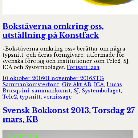
Bokstäverna omkring oss,
utställning på Konstfack
»Bokstäverna omkring oss« berättar om några
typsnitt, och deras formgivare, utformade för
svenska företag och institutioner som Tele2, SJ,
Bokstäverna
ICA och Systembolaget.
Fortsätt läsa
omkring
Postat
Författare
Kategorier
10 oktober 2016
01 november 2016
STG
oss,
Taggar
Sammankomster
font
,
Giv Akt AB
,
ICA
,
Lucas
utställning
Brusquini
,
sammankomst
,
SJ
,
Systembolaget
,
på
Tele2
,
typsnitt
,
vernissage
Konstfack
Svensk Bokkonst 2013, Torsdag 27
mars, KB