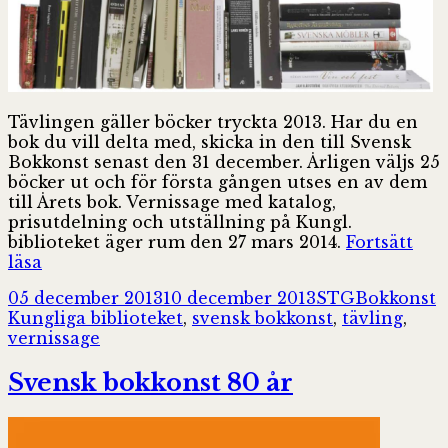
Tävlingen gäller böcker tryckta 2013. Har du en
bok du vill delta med, skicka in den till Svensk
Bokkonst senast den 31 december. Årligen väljs 25
böcker ut och för första gången utses en av dem
till Årets bok. Vernissage med katalog,
prisutdelning och utställning på Kungl.
biblioteket äger rum den 27 mars 2014.
Fortsätt
Svensk
läsa
Bokkonsts
Postat
Författare
Kategorier
T
05 december 2013
10 december 2013
STG
Bokkonst
årliga
Kungliga biblioteket
,
svensk bokkonst
,
tävling
,
tävling
vernissage
om
vackraste
Svensk bokkonst 80 år
boken
2013