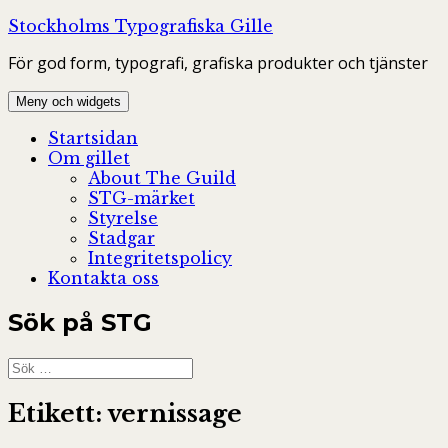
Hoppa
Stockholms Typografiska Gille
till
För god form, typografi, grafiska produkter och tjänster
innehåll
Meny och widgets
Startsidan
Om gillet
About The Guild
STG-märket
Styrelse
Stadgar
Integritetspolicy
Kontakta oss
Sök på STG
Sök
efter:
Etikett:
vernissage