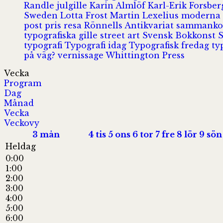
Randle
julgille
Karin Almlöf
Karl-Erik Forsbe
Sweden
Lotta Frost
Martin Lexelius
moderna
post
pris
resa
Rönnells Antikvariat
sammank
typografiska gille
street art
Svensk Bokkonst
typografi
Typografi idag
Typografisk fredag
ty
på väg?
vernissage
Whittington Press
Vecka
Program
Dag
Månad
Vecka
Veckovy
3
mån
4
tis
5
ons
6
tor
7
fre
8
lör
9
sön
Heldag
0:00
1:00
2:00
3:00
4:00
5:00
6:00