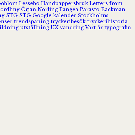
Jööblom
Lessebo Handpappersbruk
Letters from
Nordling
Örjan Norling
Pangea
Parasto Backman
ing
STG
STG Google kalender
Stockholms
enser
trendspaning
tryckeribesök
tryckerihistoria
ildning
utställning
UX
vandring
Vart är typografin