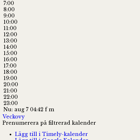
7:00
8:00
9:00
10:00
11:00
12:00
13:00
14:00
15:00
16:00
17:00
18:00
19:00
20:00
21:00
22:00
23:00
Nu: aug 7 04:42 f m
Veckovy
Prenumerera på filtrerad kalender
Lägg till i Timely-kalender