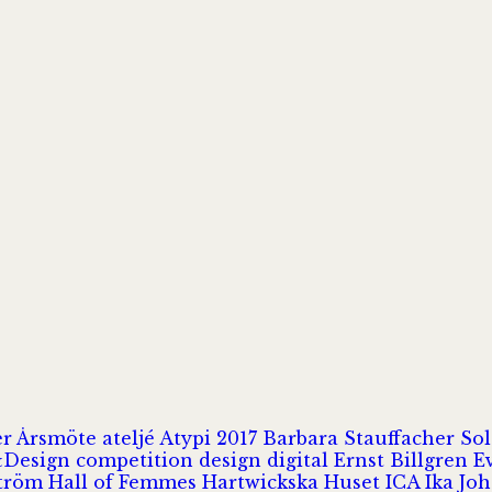
er
Årsmöte
ateljé
Atypi 2017
Barbara Stauffacher S
Design
competition
design
digital
Ernst Billgren
E
ström
Hall of Femmes
Hartwickska Huset
ICA
Ika Jo