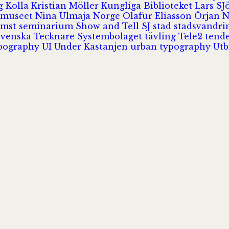
rg
Kolla
Kristian Möller
Kungliga Biblioteket
Lars S
 museet
Nina Ulmaja
Norge
Olafur Eliasson
Örjan 
omst
seminarium
Show and Tell
SJ
stad
stadsvandr
Svenska Tecknare
Systembolaget
tävling
Tele2
tend
pography
UI
Under Kastanjen
urban typography
Utb