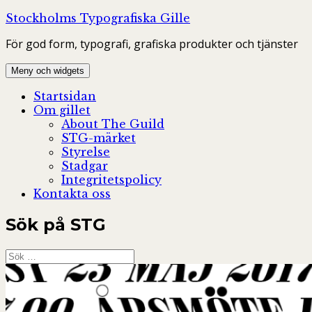
Hoppa
Stockholms Typografiska Gille
till
För god form, typografi, grafiska produkter och tjänster
innehåll
Meny och widgets
Startsidan
Om gillet
About The Guild
STG-märket
Styrelse
Stadgar
Integritetspolicy
Kontakta oss
Sök på STG
Sök
efter: