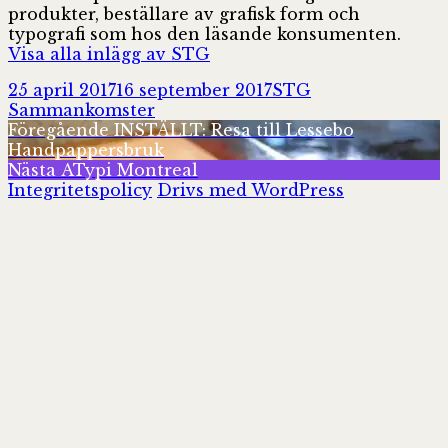
produkter, beställare av grafisk form och
typografi som hos den läsande konsumenten.
Visa alla inlägg av STG
Postat
Författare
Kategorier
25 april 2017
16 september 2017
STG
Sammankomster
Inläggsnavigering
Föregående
Föregående
INSTÄLLT: Resa till Lessebo
inlägg:
Handpappersbruk
Nästa
Nästa
ATypi Montreal
inlägg:
Integritetspolicy
Drivs med WordPress