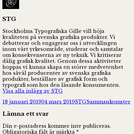
STG
Stockholms Typografiska Gille vill höja
kvaliteten på svenska grafiska produkter. Vi
debatterar och engagerar oss i utvecklingen
inom vårt yrkesområde, studerar och samtalar
om konsekvenserna av ny teknik. Vi kritiserar
dålig grafisk kvalitet. Genom dessa aktiviteter
hoppas vi kunna skapa en större medvetenhet
hos såväl producenter av svenska grafiska
produkter, beställare av grafisk form och
typografi som hos den läsande konsumenten.
Visa alla inlägg av STG
Postat
Författare
Kategorier
18 januari 2019
04 mars 2019
STG
Sammankomster
Lämna ett svar
Din e-postadress kommer inte publiceras.
Obligatoriska fält är märkta
*