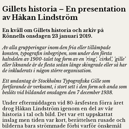
Gillets historia – En presentation
av Håkan Lindström
En kväll om Gillets historia och arkiv på
Rönnells onsdagen 23 januari 2019.
Av alla grupperingar inom den fria eller tillämpade
konsten, typografin inbegripen, som under den första
halvdelen av 1900-talet tog form av en ’ring’, ’cirkel’, ’gille’
eller liknande är de flesta sedan länge skingrade eller så har
de inkluderats i någon större organisation.
Ett undantag är Stockholms Typografiska Gille som
fortfarande är verksamt, i stort sett i den form och anda som
beslöts vid bildandet onsdagen den 7 december 1938.
Under eftermiddagen vid 80-årsfesten förra året
drog Håkan Lindström igenom en del av vår
historia i tal och bild. Det var ett uppskattat
inslag men tiden var kort, berättelsen rusade och
bilderna bara strömmade förbi varför önskemål