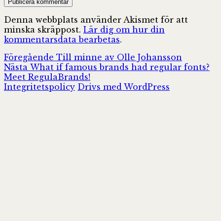
Denna webbplats använder Akismet för att
minska skräppost.
Lär dig om hur din
kommentarsdata bearbetas
.
Inläggsnavigering
Föregående
Föregående
Till minne av Olle Johansson
Nästa
inlägg:
Nästa
What if famous brands had regular fonts?
inlägg:
Meet RegulaBrands!
Integritetspolicy
Drivs med WordPress