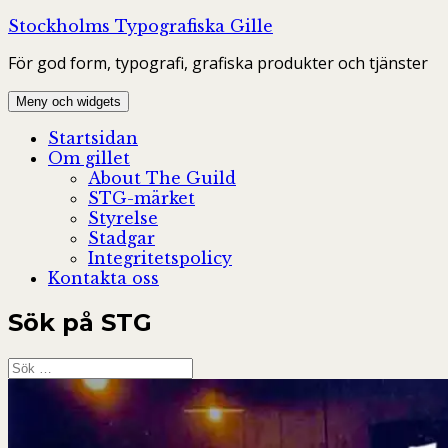
Hoppa
Stockholms Typografiska Gille
till
För god form, typografi, grafiska produkter och tjänster
innehåll
Meny och widgets
Startsidan
Om gillet
About The Guild
STG-märket
Styrelse
Stadgar
Integritetspolicy
Kontakta oss
Sök på STG
Sök
efter: