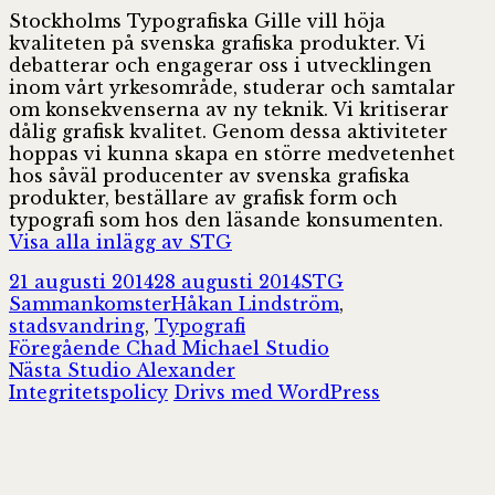
Stockholms Typografiska Gille vill höja
kvaliteten på svenska grafiska produkter. Vi
debatterar och engagerar oss i utvecklingen
inom vårt yrkesområde, studerar och samtalar
om konsekvenserna av ny teknik. Vi kritiserar
dålig grafisk kvalitet. Genom dessa aktiviteter
hoppas vi kunna skapa en större medvetenhet
hos såväl producenter av svenska grafiska
produkter, beställare av grafisk form och
typografi som hos den läsande konsumenten.
Visa alla inlägg av STG
Postat
Författare
Kategorier
21 augusti 2014
28 augusti 2014
STG
Taggar
Sammankomster
Håkan Lindström
,
stadsvandring
,
Typografi
Inläggsnavigering
Föregående
Föregående
Chad Michael Studio
Nästa
inlägg:
Nästa
Studio Alexander
inlägg:
Integritetspolicy
Drivs med WordPress