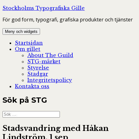
Hoppa
Stockholms Typografiska Gille
till
För god form, typografi, grafiska produkter och tjänster
innehåll
Meny och widgets
Startsidan
Om gillet
About The Guild
STG-märket
Styrelse
Stadgar
Integritetspolicy
Kontakta oss
Sök på STG
Sök
efter:
Stadsvandring med Håkan
Lindström. 1 sep