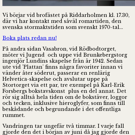
Vi börjar vid brofästet på Riddarholmen kl. 17.30,
där vi har kontakt med såväl romartiden, den
svenska stormaktstiden som svenskt 1970-tal…
Boka plats redan nu!
På andra sidan Vasabron, vid Rödbodtorget,
möter vi Jugend och uppe vid Brunkebergstorg
ingenjör Lundins skapelse från år 1942. Sedan
ute vid ’Plattan’ finns några favoriter innan vi
vänder åter söderut, passerar en renlärig
Helvetica-skapelse och avslutar uppe på
Stortorget via ett par, tre exempel på Karl-Erik
Forsbergs bokstavskonst plus en del annat. Det
rör sig alltså hela tiden om de bokstäver, loggor
och tecken, inklusive hieroglyfer, som finns till
beskådande och begrundande i det offentliga
rummet.
Vandringen tar ungefär två timmar. I varje fall
gjorde den det i början av juni då jag gjorde den