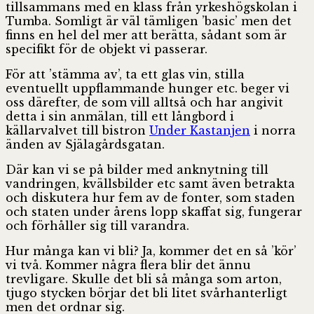
tillsammans med en klass från yrkeshögskolan i
Tumba. Somligt är väl tämligen ’basic’ men det
finns en hel del mer att berätta, sådant som är
specifikt för de objekt vi passerar.
För att ’stämma av’, ta ett glas vin, stilla
eventuellt uppflammande hunger etc. beger vi
oss därefter, de som vill alltså och har angivit
detta i sin anmälan, till ett långbord i
källarvalvet till bistron
Under Kastanjen
i norra
änden av Själagårdsgatan.
Där kan vi se på bilder med anknytning till
vandringen, kvällsbilder etc samt även betrakta
och diskutera hur fem av de fonter, som staden
och staten under årens lopp skaffat sig, fungerar
och förhåller sig till varandra.
Hur många kan vi bli? Ja, kommer det en så ’kör’
vi två. Kommer några flera blir det ännu
trevligare. Skulle det bli så många som arton,
tjugo stycken börjar det bli litet svårhanterligt
men det ordnar sig.