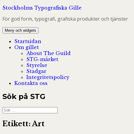
Hoppa
Stockholms Typografiska Gille
till
För god form, typografi, grafiska produkter och tjänster
innehåll
Meny och widgets
Startsidan
Om gillet
About The Guild
STG-märket
Styrelse
Stadgar
Integritetspolicy
Kontakta oss
Sök på STG
Sök
efter:
Etikett:
Art