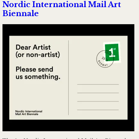
Nor­dic Inter­na­tio­nal Mail Art
Bien­nale