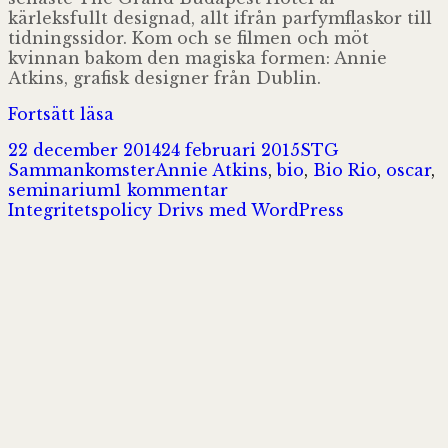
kärleksfullt designad, allt ifrån parfymflaskor till
tidningssidor. Kom och se filmen och möt
kvinnan bakom den magiska formen: Annie
Atkins, grafisk designer från Dublin.
Filmvisning
Fortsätt läsa
med
Postat
Författare
Kategorier
22 december 2014
24 februari 2015
STG
Annie
Taggar
Sammankomster
Annie Atkins
,
bio
,
Bio Rio
,
oscar
,
Atkins
till
seminarium
1 kommentar
–
Filmvisning
Integritetspolicy
Drivs med WordPress
The
med
Grand
Annie
Budapest
Atkins
Hotel
–
The
Grand
Budapest
Hotel