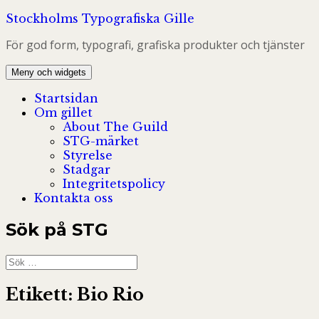
Hoppa
Stockholms Typografiska Gille
till
För god form, typografi, grafiska produkter och tjänster
innehåll
Meny och widgets
Startsidan
Om gillet
About The Guild
STG-märket
Styrelse
Stadgar
Integritetspolicy
Kontakta oss
Sök på STG
Sök
efter:
Etikett:
Bio Rio