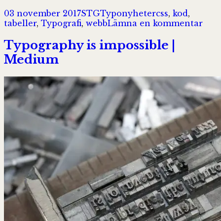
Postat
Författare
Kategorier
Taggar
03 november 2017
STG
Typonyheter
css
,
kod
,
till
tabeller
,
Typografi
,
webb
Lämna en kommentar
Web
Typ
Typography is impossible |
Des
Medium
Tabl
to
be
Read
Not
Loo
At
|
A
List
A
Part