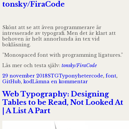
tonsky/FiraCode
Skönt att se att även programmerare är
intresserade av typografi. Men det är klart att
behoven är helt annorlunda än tex vid
bokläsning.
”Monospaced font with programming ligatures.”
Läs mer och testa själv:
tonsky/FiraCode
Postat
Författare
Kategorier
Taggar
29 november 2018
STG
Typonyheter
code
,
font
,
till
GitHub
,
kod
Lämna en kommentar
tonsky/FiraCode
Web Typography: Designing
Tables to be Read, Not Looked At
| A List A Part