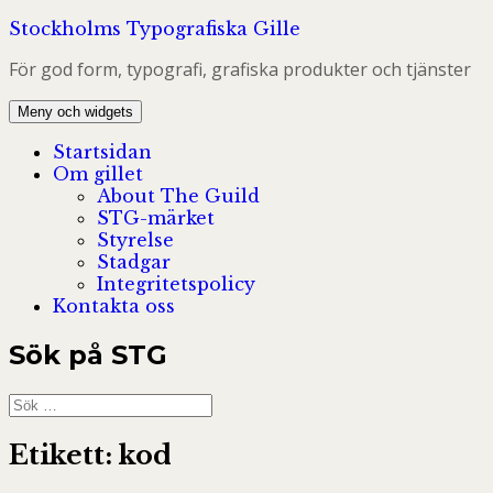
Hoppa
Stockholms Typografiska Gille
till
För god form, typografi, grafiska produkter och tjänster
innehåll
Meny och widgets
Startsidan
Om gillet
About The Guild
STG-märket
Styrelse
Stadgar
Integritetspolicy
Kontakta oss
Sök på STG
Sök
efter:
Etikett:
kod