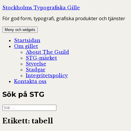
Hoppa
Stockholms Typografiska Gille
till
För god form, typografi, grafiska produkter och tjänster
innehåll
Meny och widgets
Startsidan
Om gillet
About The Guild
STG-märket
Styrelse
Stadgar
Integritetspolicy
Kontakta oss
Sök på STG
Sök
efter:
Etikett:
tabell