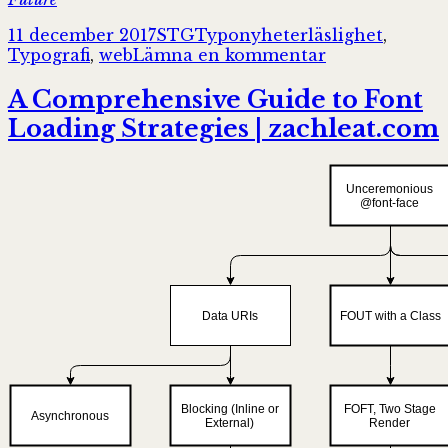
Postat
Författare
Kategorier
Taggar
11 december 2017
STG
Typonyheter
läslighet
,
till
Typografi
,
web
Lämna en kommentar
Web
Typography
A Comprehensive Guide to Font
&
Loading Strategies | zachleat.com
Layout:
Past,
Present,
and
Future