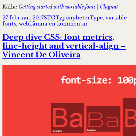
Källa:
Getting started with variable fonts | Clagnut
Postat
Författare
Kategorier
Taggar
27 februari 2017
STG
Typonyheter
Type
,
variable
till
fonts
,
web
Lämna en kommentar
Getting
started
Deep dive CSS: font metrics,
with
line-height and vertical-align –
variable
Vincent De Oliveira
fonts
|
Clagnut