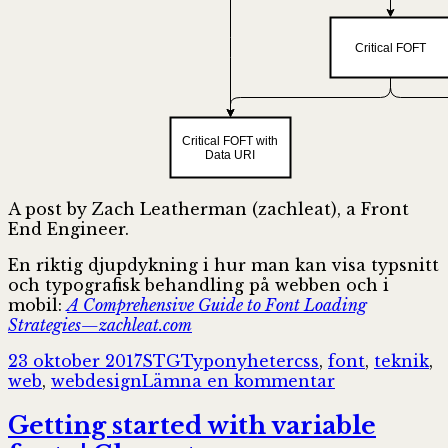
A post by Zach Leatherman (zachleat), a Front
End Engineer.
En riktig djupdykning i hur man kan visa typsnitt
och typografisk behandling på webben och i
mobil:
A Comprehensive Guide to Font Loading
Strategies—zachleat.com
Postat
Författare
Kategorier
Taggar
23 oktober 2017
STG
Typonyheter
css
,
font
,
teknik
,
till
web
,
webdesign
Lämna en kommentar
A
Comprehens
Getting started with variable
Guide