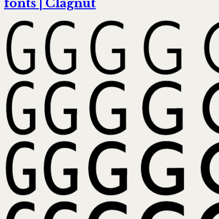
fonts | Clagnut
to
Font
Loading
Strategies
|
zachleat.com