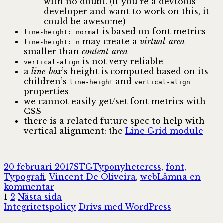
with no doubt. (if you’re a devtools
developer and want to work on this, it
could be awesome)
is based on font metrics
line-height
:
normal
may create a
virtual-area
line-height
:
n
smaller than
content-area
is not very reliable
vertical-align
a
line-box
’s height is computed based on its
children’s
and
line-height
vertical-align
properties
we cannot easily get/set font metrics with
CSS
there is a related future spec to help with
vertical alignment: the
Line Grid module
Postat
Författare
Kategorier
Taggar
20 februari 2017
STG
Typonyheter
css
,
font
,
Typografi
,
Vincent De Oliveira
,
web
Lämna en
till
kommentar
Sidnumrering
Sida
Sida
Deep
1
2
Nästa sida
dive
Integritetspolicy
Drivs med WordPress
för
CSS: