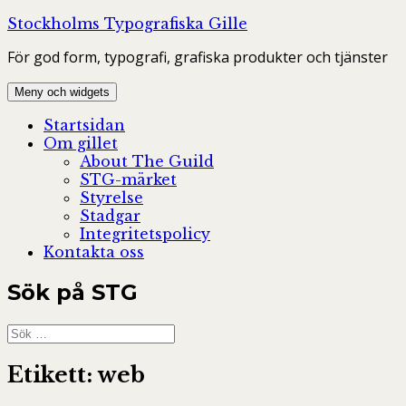
Hoppa
Stockholms Typografiska Gille
till
För god form, typografi, grafiska produkter och tjänster
innehåll
Meny och widgets
Startsidan
Om gillet
About The Guild
STG-märket
Styrelse
Stadgar
Integritetspolicy
Kontakta oss
Sök på STG
Sök
efter:
Etikett:
web