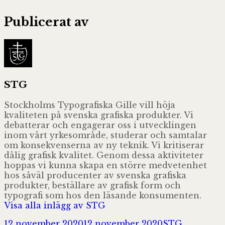
Publicerat av
STG
Stockholms Typografiska Gille vill höja
kvaliteten på svenska grafiska produkter. Vi
debatterar och engagerar oss i utvecklingen
inom vårt yrkesområde, studerar och samtalar
om konsekvenserna av ny teknik. Vi kritiserar
dålig grafisk kvalitet. Genom dessa aktiviteter
hoppas vi kunna skapa en större medvetenhet
hos såväl producenter av svenska grafiska
produkter, beställare av grafisk form och
typografi som hos den läsande konsumenten.
Visa alla inlägg av STG
Postat
Författare
Kategorie
12 november 2020
12 november 2020
STG