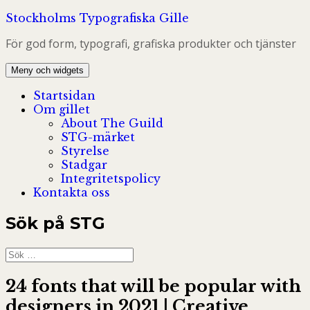
Hoppa
Stockholms Typografiska Gille
till
För god form, typografi, grafiska produkter och tjänster
innehåll
Meny och widgets
Startsidan
Om gillet
About The Guild
STG-märket
Styrelse
Stadgar
Integritetspolicy
Kontakta oss
Sök på STG
Sök
efter:
24 fonts that will be popular with
designers in 2021 | Creative