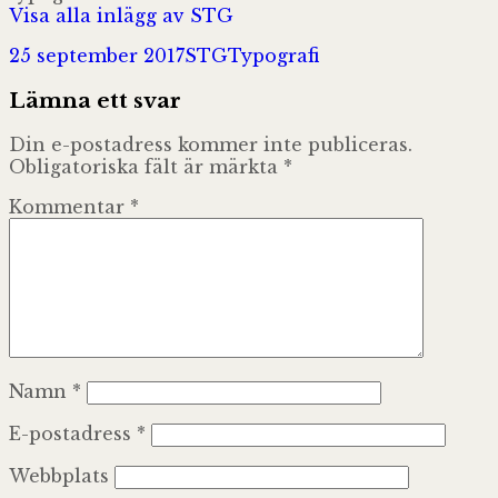
Visa alla inlägg av STG
Postat
Författare
Kategorier
25 september 2017
STG
Typografi
Lämna ett svar
Din e-postadress kommer inte publiceras.
Obligatoriska fält är märkta
*
Kommentar
*
Namn
*
E-postadress
*
Webbplats