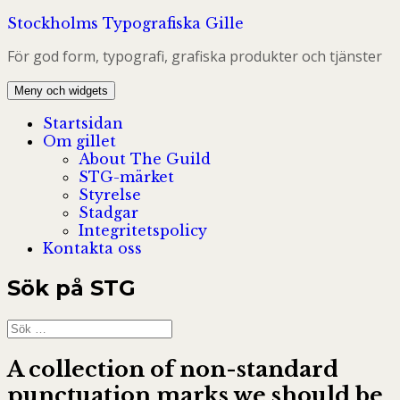
Hoppa
Stockholms Typografiska Gille
till
För god form, typografi, grafiska produkter och tjänster
innehåll
Meny och widgets
Startsidan
Om gillet
About The Guild
STG-märket
Styrelse
Stadgar
Integritetspolicy
Kontakta oss
Sök på STG
Sök
efter:
A collection of non-standard
punctuation marks we should be