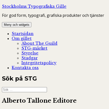
Hoppa
Stockholms Typografiska Gille
till
För god form, typografi, grafiska produkter och tjänster
innehåll
Meny och widgets
Startsidan
Om gillet
About The Guild
STG-märket
Styrelse
Stadgar
Integritetspolicy
Kontakta oss
Sök på STG
Sök
efter:
Alberto Tallone Editore