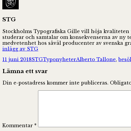
STG
Stockholms Typografiska Gille vill höja kvaliteten
studerar och samtalar om konsekvenserna av ny tekn
medvetenhet hos såväl producenter av svenska gra
inlägg av STG
Postat
Författare
Kategorier
Taggar
11 juni 2018
STG
Typonyheter
Alberto Tallone
,
besö
Lämna ett svar
Din e-postadress kommer inte publiceras.
Obligato
Kommentar
*