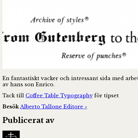
En fantastiskt vacker och intressant sida med arbe
av hans son Enrico.
Tack till
Coffee Table Typography
för tipset
Besök
Alberto Tallone Editore »
Publicerat av