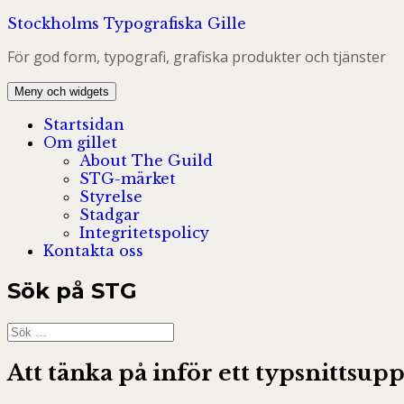
Hoppa
Stockholms Typografiska Gille
till
För god form, typografi, grafiska produkter och tjänster
innehåll
Meny och widgets
Startsidan
Om gillet
About The Guild
STG-märket
Styrelse
Stadgar
Integritetspolicy
Kontakta oss
Sök på STG
Sök
efter:
Att tänka på inför ett typsnittsup