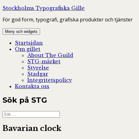
Hoppa
Stockholms Typografiska Gille
till
För god form, typografi, grafiska produkter och tjänster
innehåll
Meny och widgets
Startsidan
Om gillet
About The Guild
STG-märket
Styrelse
Stadgar
Integritetspolicy
Kontakta oss
Sök på STG
Sök
efter:
Bavarian clock