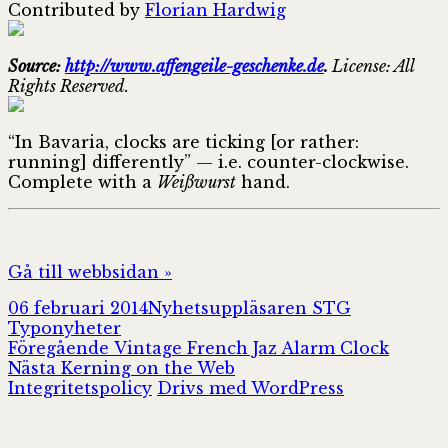
Contributed by
Florian Hardwig
Source:
http://www.affengeile-geschenke.de
.
License: All
Rights Reserved.
“In Bavaria, clocks are ticking [or rather:
running] differently” — i.e. counter-clockwise.
Complete with a
Weißwurst
hand.
Gå till webbsidan »
Postat
Författare
Kategorier
06 februari 2014
Nyhetsuppläsaren STG
Typonyheter
Inläggsnavigering
Föregående
Föregående
Vintage French Jaz Alarm Clock
Nästa
inlägg:
Nästa
Kerning on the Web
inlägg:
Integritetspolicy
Drivs med WordPress