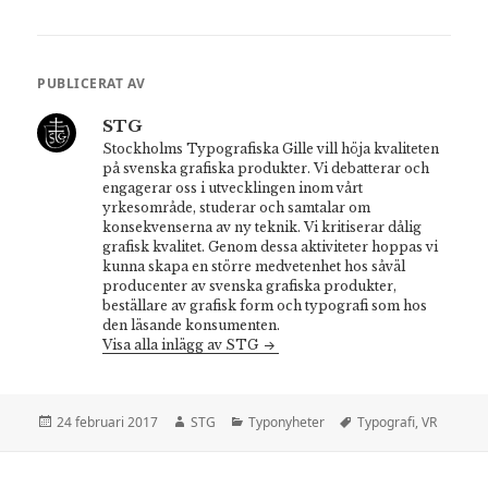
PUBLICERAT AV
STG
Stockholms Typografiska Gille vill höja kvaliteten
på svenska grafiska produkter. Vi debatterar och
engagerar oss i utvecklingen inom vårt
yrkesområde, studerar och samtalar om
konsekvenserna av ny teknik. Vi kritiserar dålig
grafisk kvalitet. Genom dessa aktiviteter hoppas vi
kunna skapa en större medvetenhet hos såväl
producenter av svenska grafiska produkter,
beställare av grafisk form och typografi som hos
den läsande konsumenten.
Visa alla inlägg av STG
Postat
Författare
Kategorier
Taggar
24 februari 2017
STG
Typonyheter
Typografi
,
VR