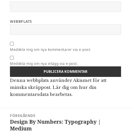
WEBBPLATS
Meddela mig om nya kommentarer via e-post.
Meddela mig om nya inlägg via e-post.
Denna webbplats använder Akismet för att
minska skräppost.
Lär dig om hur din
kommentarsdata bearbetas
.
Inläggsnavigering
FÖREGÅENDE
Design By Numbers: Typography |
Föregående
Medium
inlägg: