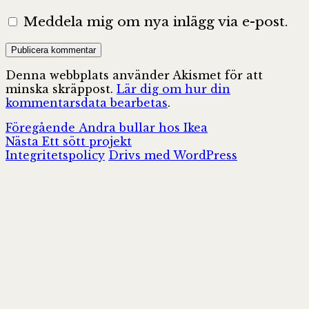
Meddela mig om nya inlägg via e-post.
Denna webbplats använder Akismet för att
minska skräppost.
Lär dig om hur din
kommentarsdata bearbetas
.
Inläggsnavigering
Föregående
Föregående
Andra bullar hos Ikea
Nästa
inlägg:
Nästa
Ett sött projekt
inlägg:
Integritetspolicy
Drivs med WordPress