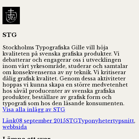
STG
Stockholms Typografiska Gille vill höja
kvaliteten på svenska grafiska produkter. Vi
debatterar och engagerar oss i utvecklingen
inom vårt yrkesområde, studerar och samtalar
om konsekvenserna av ny teknik. Vi kritiserar
dålig grafisk kvalitet. Genom dessa aktiviteter
hoppas vi kunna skapa en större medvetenhet
hos såväl producenter av svenska grafiska
produkter, beställare av grafisk form och
typografi som hos den läsande konsumenten.
Visa alla inlägg av STG
Format
Postat
Författare
Kategorier
Taggar
Länk
08 september 2015
STG
Typonyheter
typsnitt
,
webbsida