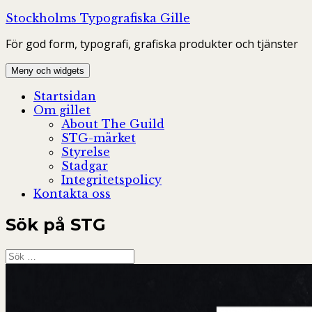
Hoppa
Stockholms Typografiska Gille
till
För god form, typografi, grafiska produkter och tjänster
innehåll
Meny och widgets
Startsidan
Om gillet
About The Guild
STG-märket
Styrelse
Stadgar
Integritetspolicy
Kontakta oss
Sök på STG
Sök
efter: