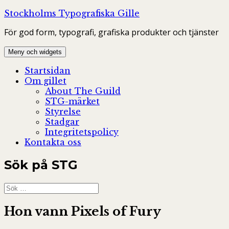
Hoppa
Stockholms Typografiska Gille
till
För god form, typografi, grafiska produkter och tjänster
innehåll
Meny och widgets
Startsidan
Om gillet
About The Guild
STG-märket
Styrelse
Stadgar
Integritetspolicy
Kontakta oss
Sök på STG
Sök
efter:
Hon vann Pixels of Fury