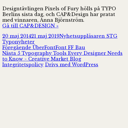
Designtävlingen Pixels of Fury hölls på TYPO
Berlins sista dag, och CAP&Design har pratat
med vinnaren, Anna Björnström.
Gå till CAP&DESIGN »
Postat
Författare
Kate
20 maj 2014
21 maj 2019
Nyhetsuppläsaren STG
Typonyheter
Inläggsnavigering
Föregående
Föregående
ÜberFontFont FF Bau
Nästa
inlägg:
Nästa
5 Typography Tools Every Designer Needs
inlägg:
to Know ~ Creative Market Blog
Integritetspolicy
Drivs med WordPress