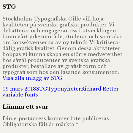
STG
Stockholms Typografiska Gille vill höja
kvaliteten på svenska grafiska produkter. Vi
debatterar och engagerar oss i utvecklingen
inom vårt yrkesområde, studerar och samtalar
om konsekvenserna av ny teknik. Vi kritiserar
dålig grafisk kvalitet. Genom dessa aktiviteter
hoppas vi kunna skapa en större medvetenhet
hos såväl producenter av svenska grafiska
produkter, beställare av grafisk form och
typografi som hos den läsande konsumenten.
Visa alla inlägg av STG
Postat
Författare
Kategorier
Taggar
09 mars 2018
STG
Typonyheter
Richard Retter
,
variable fonts
Lämna ett svar
Din e-postadress kommer inte publiceras.
Obligatoriska fält är märkta
*