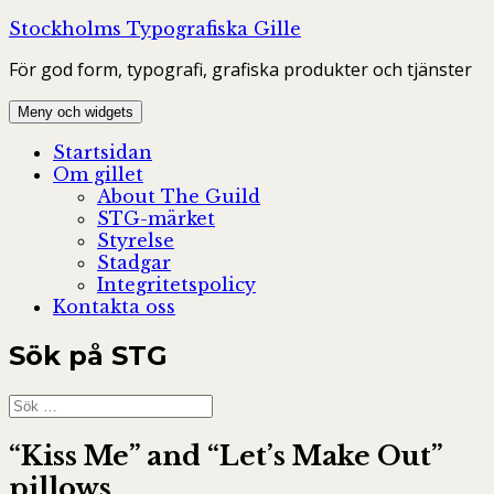
Hoppa
Stockholms Typografiska Gille
till
För god form, typografi, grafiska produkter och tjänster
innehåll
Meny och widgets
Startsidan
Om gillet
About The Guild
STG-märket
Styrelse
Stadgar
Integritetspolicy
Kontakta oss
Sök på STG
Sök
efter:
“Kiss Me” and “Let’s Make Out”
pillows