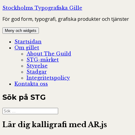
Hoppa
Stockholms Typografiska Gille
till
För god form, typografi, grafiska produkter och tjänster
innehåll
Meny och widgets
Startsidan
Om gillet
About The Guild
STG-märket
Styrelse
Stadgar
Integritetspolicy
Kontakta oss
Sök på STG
Sök
efter:
Lär dig kalligrafi med AR.js