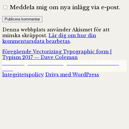
Meddela mig om nya inlägg via e-post.
Denna webbplats använder Akismet för att
minska skräppost.
Lär dig om hur din
kommentarsdata bearbetas
.
Inläggsnavigering
Föregående
Föregående
Vectorizing Typographic form |
inlägg:
Typism 2017 — Dave Coleman
Nästa
Nästa
Dags för inlämning till Svensk Bokkonst
inlägg:
2017
Integritetspolicy
Drivs med WordPress