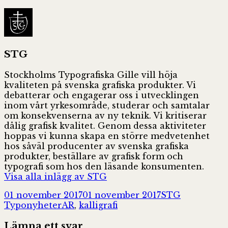
STG
Stockholms Typografiska Gille vill höja
kvaliteten på svenska grafiska produkter. Vi
debatterar och engagerar oss i utvecklingen
inom vårt yrkesområde, studerar och samtalar
om konsekvenserna av ny teknik. Vi kritiserar
dålig grafisk kvalitet. Genom dessa aktiviteter
hoppas vi kunna skapa en större medvetenhet
hos såväl producenter av svenska grafiska
produkter, beställare av grafisk form och
typografi som hos den läsande konsumenten.
Visa alla inlägg av STG
Postat
Författare
Kategorier
01 november 2017
01 november 2017
STG
Taggar
Typonyheter
AR
,
kalligrafi
Lämna ett svar