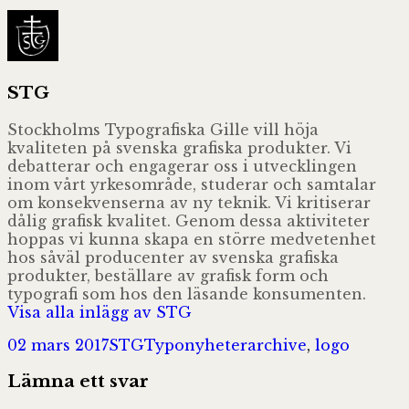
STG
Stockholms Typografiska Gille vill höja
kvaliteten på svenska grafiska produkter. Vi
debatterar och engagerar oss i utvecklingen
inom vårt yrkesområde, studerar och samtalar
om konsekvenserna av ny teknik. Vi kritiserar
dålig grafisk kvalitet. Genom dessa aktiviteter
hoppas vi kunna skapa en större medvetenhet
hos såväl producenter av svenska grafiska
produkter, beställare av grafisk form och
typografi som hos den läsande konsumenten.
Visa alla inlägg av STG
Postat
Författare
Kategorier
Taggar
02 mars 2017
STG
Typonyheter
archive
,
logo
Lämna ett svar