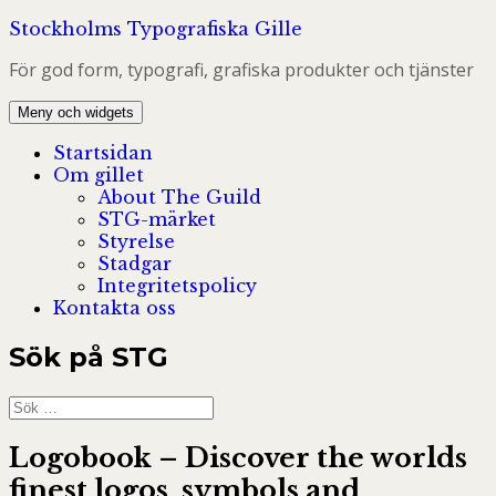
Hoppa
Stockholms Typografiska Gille
till
För god form, typografi, grafiska produkter och tjänster
innehåll
Meny och widgets
Startsidan
Om gillet
About The Guild
STG-märket
Styrelse
Stadgar
Integritetspolicy
Kontakta oss
Sök på STG
Sök
efter:
Logobook – Discover the worlds
finest logos, symbols and