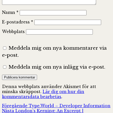
Namn
*
E-postadress
*
Webbplats
Meddela mig om nya kommentarer via
e-post.
Meddela mig om nya inlägg via e-post.
Denna webbplats använder Akismet för att
minska skräppost.
Lär dig om hur din
kommentarsdata bearbetas
.
Inläggsnavigering
Föregående
Föregående
Type.World – Developer Information
Nästa
inlägg:
Nästa
London’s Kerning: An Excerpt |