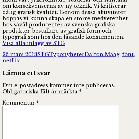
om konsekvenserna av ny teknik. Vi kritiserar
dålig grafisk kvalitet. Genom dessa aktiviteter
hoppas vi kunna skapa en större medvetenhet
hos såväl producenter av svenska grafiska
produkter, beställare av grafisk form och
typografi som hos den läsande konsumenten.
Visa alla inlägg av STG
Postat
Författare
Kategorier
Taggar
26 mars 2018
STG
Typonyheter
Dalton Maag
,
font
,
netflix
Lämna ett svar
Din e-postadress kommer inte publiceras.
Obligatoriska fält är märkta
*
Kommentar
*