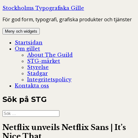
Hoppa
Stockholms Typografiska Gille
till
För god form, typografi, grafiska produkter och tjänster
innehåll
Meny och widgets
Startsidan
Om gillet
About The Guild
STG-märket
Styrelse
Stadgar
Integritetspolicy
Kontakta oss
Sök på STG
Sök
efter:
Netflix unveils Netflix Sans | It’s
Nice That