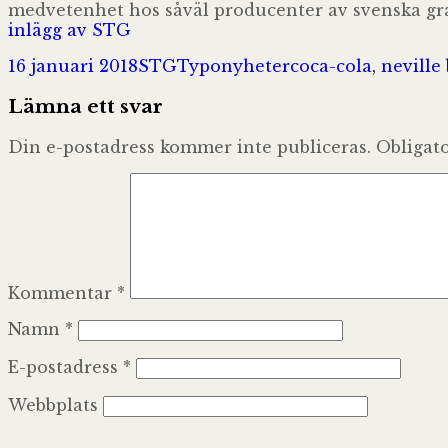
medvetenhet hos såväl producenter av svenska gra
inlägg av STG
Postat
Författare
Kategorier
Taggar
16 januari 2018
STG
Typonyheter
coca-cola
,
neville
Lämna ett svar
Din e-postadress kommer inte publiceras.
Obligato
Kommentar
*
Namn
*
E-postadress
*
Webbplats