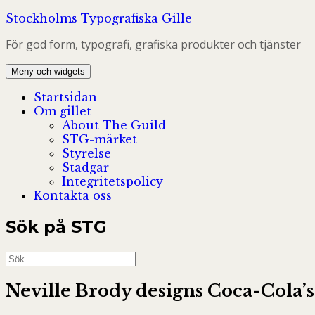
Hoppa
Stockholms Typografiska Gille
till
För god form, typografi, grafiska produkter och tjänster
innehåll
Meny och widgets
Startsidan
Om gillet
About The Guild
STG-märket
Styrelse
Stadgar
Integritetspolicy
Kontakta oss
Sök på STG
Sök
efter:
Neville Brody designs Coca-Cola’s