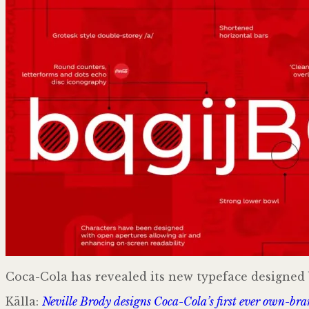
Coca-Cola has revealed its new typeface designed b
Källa:
Neville Brody designs Coca-Cola’s first ever own-bra