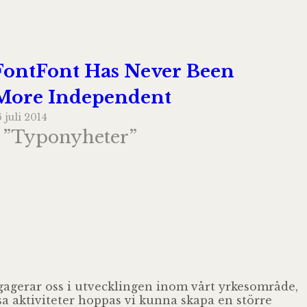
FontFont Has Never Been
More Independent
6 juli 2014
I ”Typonyheter”
ngagerar oss i utvecklingen inom vårt yrkesområde,
sa aktiviteter hoppas vi kunna skapa en större