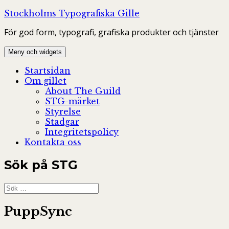
Hoppa
Stockholms Typografiska Gille
till
För god form, typografi, grafiska produkter och tjänster
innehåll
Meny och widgets
Startsidan
Om gillet
About The Guild
STG-märket
Styrelse
Stadgar
Integritetspolicy
Kontakta oss
Sök på STG
Sök
efter:
PuppSync