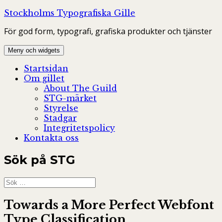
Hoppa
Stockholms Typografiska Gille
till
För god form, typografi, grafiska produkter och tjänster
innehåll
Meny och widgets
Startsidan
Om gillet
About The Guild
STG-märket
Styrelse
Stadgar
Integritetspolicy
Kontakta oss
Sök på STG
Sök
efter:
Towards a More Perfect Webfont
Type Classification