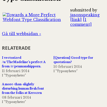
submitted by
jasonspeaking
[link]
[1
comment]
Gå till webbsidan »
RELATERADE
I vectorized
[Question] Good type for
/u/TheMadeline’s perfect A
quotations?
from /r/penmanshipporn.
10 februari 2014
11 februari 2014
I ”Typonyheter”
I ”Typonyheter”
A more-than-slightly
disturbing human flesh font
from the folks at Kerozen
08 februari 2014
I ”Typonyheter”