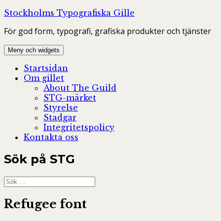
Hoppa
Stockholms Typografiska Gille
till
För god form, typografi, grafiska produkter och tjänster
innehåll
Meny och widgets
Startsidan
Om gillet
About The Guild
STG-märket
Styrelse
Stadgar
Integritetspolicy
Kontakta oss
Sök på STG
Sök
efter:
Refugee font