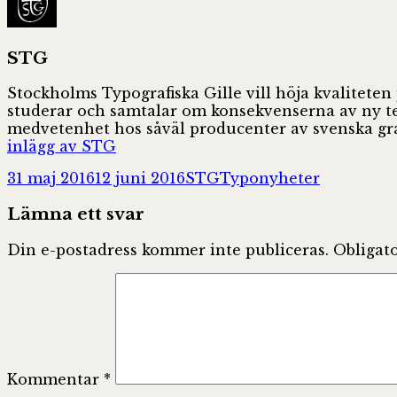
STG
Stockholms Typografiska Gille vill höja kvaliteten
studerar och samtalar om konsekvenserna av ny tekn
medvetenhet hos såväl producenter av svenska gra
inlägg av STG
Postat
Författare
Kategorier
31 maj 2016
12 juni 2016
STG
Typonyheter
Lämna ett svar
Din e-postadress kommer inte publiceras.
Obligato
Kommentar
*