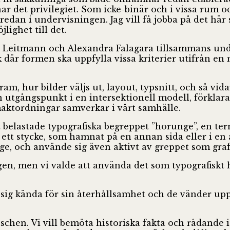
har det privilegiet. Som icke-binär och i vissa rum 
edan i undervisningen. Jag vill få jobba på det här 
lighet till det.
l Leitmann och Alexandra Falagara tillsammans unde
där formen ska uppfylla vissa kriterier utifrån en 
fram, hur bilder väljs ut, layout, typsnitt, och så vi
sin utgångspunkt i en intersektionell modell, förkla
aktordningar samverkar i vårt samhälle.
t belastade typografiska begreppet ”horunge”, en t
v ett stycke, som hamnat på en annan sida eller i en a
ge, och använde sig även aktivt av greppet som graf
ägen, men vi valde att använda det som typografiskt 
 sig kända för sin återhållsamhet och de vänder up
chen. Vi vill bemöta historiska fakta och rådande id