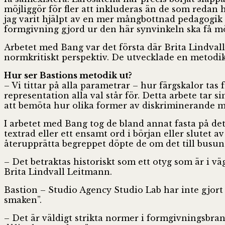
möjliggör för fler att inkluderas än de som redan 
jag varit hjälpt av en mer mångbottnad pedagogik r
formgivning gjord ur den här synvinkeln ska få möj
Arbetet med Bang var det första där Brita Lindval
normkritiskt perspektiv. De utvecklade en metodik 
Hur ser Bastions metodik ut?
– Vi tittar på alla parametrar – hur färgskalor tas 
representation alla val står för. Detta arbete tar 
att bemöta hur olika former av diskriminerande m
I arbetet med Bang tog de bland annat fasta på de
textrad eller ett ensamt ord i början eller slutet a
återupprätta begreppet döpte de om det till busun
– Det betraktas historiskt som ett otyg som är i v
Brita Lindvall Leitmann.
Bastion – Studio Agency Studio Lab har inte gjort
smaken”.
– Det är väldigt strikta normer i formgivningsbrans