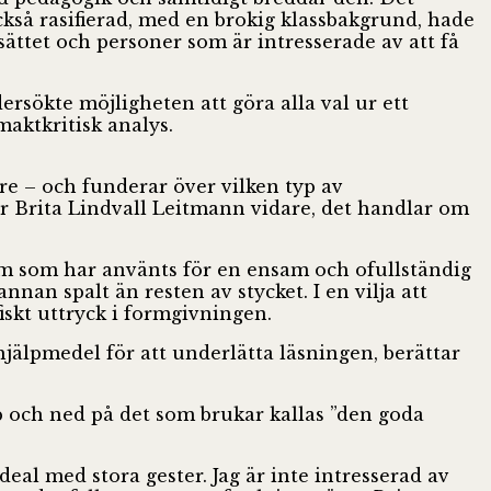
också rasifierad, med en brokig klassbakgrund, hade
sättet och personer som är intresserade av att få
rsökte möjligheten att göra alla val ur ett
maktkritisk analys.
dare – och funderar över vilken typ av
rar Brita Lindvall Leitmann vidare, det handlar om
erm som har använts för en ensam och ofullständig
nnan spalt än resten av stycket. I en vilja att
iskt uttryck i formgivningen.
hjälpmedel för att underlätta läsningen, berättar
p och ned på det som brukar kallas ”den goda
eal med stora gester. Jag är inte intresserad av