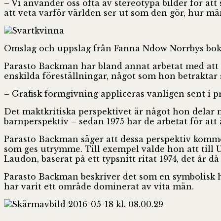
– Vi använder oss ofta av stereotypa bilder för att
att veta varför världen ser ut som den gör, hur mä
Omslag och uppslag från Fanna Ndow Norrbys bok S
Parasto Backman har bland annat arbetat med att 
enskilda föreställningar, något som hon betraktar
– Grafisk formgivning appliceras vanligen sent i p
Det maktkritiska perspektivet är något hon delar m
barnperspektiv – sedan 1975 har de arbetat för att ä
Parasto Backman säger att dessa perspektiv kommer
som ges utrymme. Till exempel valde hon att till 
Laudon, baserat på ett typsnitt ritat 1974, det år d
Parasto Backman beskriver det som en symbolisk han
har varit ett område dominerat av vita män.