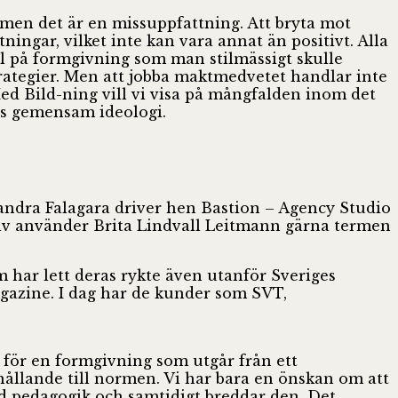
l men det är en missuppfattning. Att bryta mot
ningar, vilket inte kan vara annat än positivt. Alla
el på formgivning som man stilmässigt skulle
trategier. Men att jobba maktmedvetet handlar inte
ed Bild-ning vill vi visa på mångfalden inom det
vis gemensam ideologi.
andra Falagara driver hen Bastion – Agency Studio
Själv använder Brita Lindvall Leitmann gärna termen
 har lett deras rykte även utanför Sveriges
gazine. I dag har de kunder som SVT,
g för en formgivning som utgår från ett
örhållande till normen. Vi har bara en önskan om att
d pedagogik och samtidigt breddar den. Det