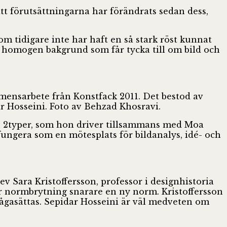
tt förutsättningarna har förändrats sedan dess,
m tidigare inte har haft en så stark röst kunnat
d homogen bakgrund som får tycka till om bild och
amensarbete från Konstfack 2011. Det bestod av
ar Hosseini. Foto av Behzad Khosravi.
on 2typer, som hon driver tillsammans med Moa
ungera som en mötesplats för bildanalys, idé- och
 Sara Kristoffersson, professor i designhistoria
ir normbrytning snarare en ny norm. Kristoffersson
rågasättas. Sepidar Hosseini är väl medveten om