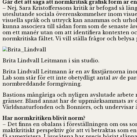
Går det att säga att normkritisk grafisk form är en 
– Nej, Sara Kristofferssons kritik är befogad så lä
uteslutande sociala överenskommelser inom visuell k
visuella språk och uttryck kan anammas och urholk
kunna associera till sådan form som de senaste år
om ett manér utan om att identifiera kontexten oc
normkritiska fältet. Vi vill ställa frågor och bely
Brita Lindvall Leitmann i sin studio.
Brita Lindvall Leitmann är en av fixstjärnorna i
Lab som står för ett inte obetydligt antal av de p
normbreddande formgivning.
Bastions mångåriga och nyligen avslutade arbete m
gränser. Bland annat har de uppmärksammats av de
Världsnaturfonden och Bonniers, och undervisar 
Har normkritiken blivit norm?
– Det finns en obalans i föreställningen om oss so
maktkritiskt perspektiv gör att vi betraktas som en
få samexistera. Lärosätena har precis börjat slä