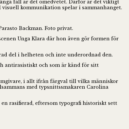
ånga fall är det omedvetet. Därför är det viktigt
roll visuell kommunikation spelar i sammanhanget.
Parasto Backman. Foto privat.
sscenen Unga Klara där hon även gör formen för
rerad del i helheten och inte underordnad den.
 antirasistiskt och som är känd för sitt
vare, i allt ifrån färgval till vilka människor
 tillsammans med typsnittssmakaren Carolina
 rasifierad, eftersom typografi historiskt sett