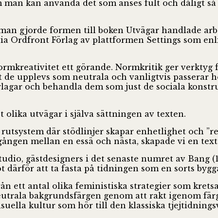
m man kan använda det som anses fult och dåligt så 
n gjorde formen till boken Utvägar handlade arbet
ia Ordfront Förlag av plattformen Settings som enl
normkreativitet ett görande. Normkritik ger verktyg
att de upplevs som neutrala och vanligtvis passerar
rlagar och behandla dem som just de sociala konstr
 olika utvägar i själva sättningen av texten.
rutsystem där stödlinjer skapar enhetlighet och ”renh
gången mellan en essä och nästa, skapade vi en text 
io, gästdesigners i det senaste numret av Bang (1
 därför att ta fasta på tidningen som en sorts bygga
n ett antal olika feministiska strategier som krets
eutrala bakgrundsfärgen genom att rakt igenom färga
suella kultur som hör till den klassiska tjejtidning