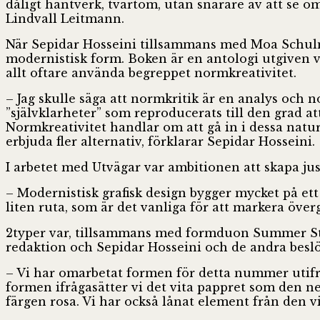
dåligt hantverk, tvärtom, utan snarare av att se o
Lindvall Leitmann.
När Sepidar Hosseini tillsammans med Moa Schulma
modernistisk form. Boken är en antologi utgiven v
allt oftare använda begreppet normkreativitet.
– Jag skulle säga att normkritik är en analys och 
”självklarheter” som reproducerats till den grad 
Normkreativitet handlar om att gå in i dessa natu
erbjuda fler alternativ, förklarar Sepidar Hosseini.
I arbetet med Utvägar var ambitionen att skapa just
– Modernistisk grafisk design bygger mycket på ett 
liten ruta, som är det vanliga för att markera över
2typer var, tillsammans med formduon Summer Stud
redaktion och Sepidar Hosseini och de andra beslöt
– Vi har omarbetat formen för detta nummer utifrå
formen ifrågasätter vi det vita pappret som den n
färgen rosa. Vi har också lånat element från den vi