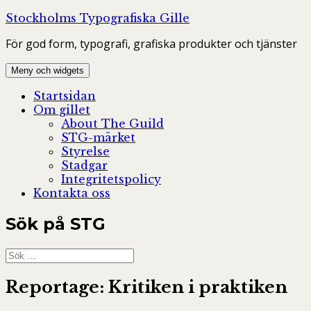
Hoppa
Stockholms Typografiska Gille
till
För god form, typografi, grafiska produkter och tjänster
innehåll
Meny och widgets
Startsidan
Om gillet
About The Guild
STG-märket
Styrelse
Stadgar
Integritetspolicy
Kontakta oss
Sök på STG
Sök
efter:
Reportage: Kritiken i praktiken