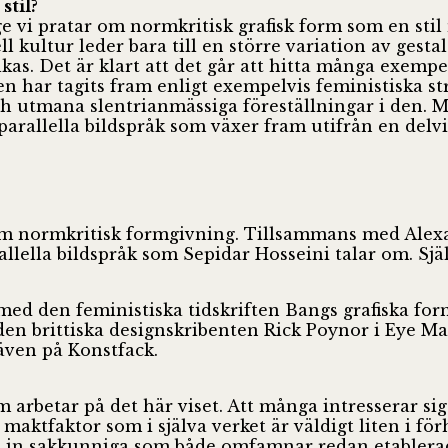
stil?
nge vi pratar om normkritisk grafisk form som en sti
ultur leder bara till en större variation av gestalt
as. Det är klart att det går att hitta många exemp
en har tagits fram enligt exempelvis feministiska s
h utmana slentrianmässiga föreställningar i den. M
sa parallella bildspråk som växer fram utifrån en del
nom normkritisk formgivning. Tillsammans med Alex
arallella bildspråk som Sepidar Hosseini talar om. 
ed den feministiska tidskriften Bangs grafiska form
n brittiska designskribenten Rick Poynor i Eye Ma
även på Konstfack.
m arbetar på det här viset. Att många intresserar si
 maktfaktor som i själva verket är väldigt liten i f
ppa in sakkunniga som både omfamnar redan etablera