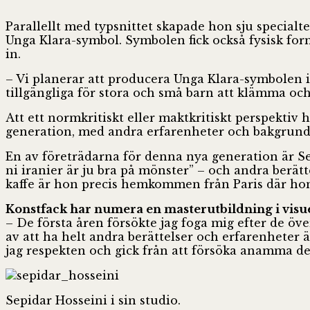
Parallellt med typsnittet skapade hon sju specialt
Unga Klara-symbol. Symbolen fick också fysisk f
in.
– Vi planerar att producera Unga Klara-symbolen i 
tillgängliga för stora och små barn att klämma och 
Att ett normkritiskt eller maktkritiskt perspekti
generation, med andra erfarenheter och bakgrunder
En av företrädarna för denna nya generation är S
ni iranier är ju bra på mönster” – och andra berä
kaffe är hon precis hemkommen från Paris där hon
Konstfack har numera en masterutbildning i visu
– De första åren försökte jag foga mig efter de ö
av att ha helt andra berättelser och erfarenheter
jag respekten och gick från att försöka anamma det 
Sepidar Hosseini i sin studio.