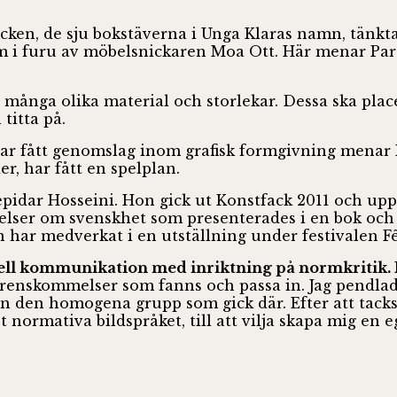
ecken, de sju bokstäverna i Unga Klaras namn, tänkta
orm i furu av möbelsnickaren Moa Ott. Här menar P
många olika material och storlekar. Dessa ska place
titta på.
v har fått genomslag inom grafisk formgivning menar
, har fått en spelplan.
epidar Hosseini. Hon gick ut Konstfack 2011 och u
ttelser om svenskhet som presenterades i en bok och
 har medverkat i en utställning under festivalen F
ell kommunikation med inriktning på normkritik. H
verenskommelser som fanns och passa in. Jag pendla
 än den homogena grupp som gick där. Efter att tac
normativa bildspråket, till att vilja skapa mig en e