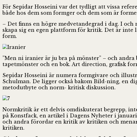
För Sepidar Hosseini var det tydligt att vissa ref
både hos dem som formger och dem som är forme
– Det finns en högre medvetandegrad i dag. I och 
skapa sig en egen plattform för kritik. Det är in
form.
”Men ni iranier är ju bra på mönster” – och andra
tapetmönster och en bok. Art direction, grafisk fo
Sepidar Hosseini är numera formgivare och illust
Schulman. De ligger också bakom Bild-ning, en di
metodutbyte och norm- kritisk diskussion.
Normkritik är ett delvis omdiskuterat begrepp, in
på Konstfack, en artikel i Dagens Nyheter i janua
och andra förordar en kritik av kritiken och mena
kritiken.