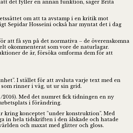
att det fyller en annan funktion, säger Brita
ssättet om att ta avstamp i en kritik mot
igt Sepidar Hosseini också har myntat det i dag
 för att få syn på det normativa – de överenskomna
 helt okommenterat som vore de naturlagar.
uktioner de är, försöka omforma dem för att
et”. I stället för att avsluta varje text med en
som rinner i väg, ut ur sin grid.
/2016). Med det numret fick tidningen en ny
rbetsplats i förändring.
ar kring konceptet ”under konstruktion”. Med
 in hela tidskriften i den älskade och hatade
svärlden och maxat med glitter och gloss.