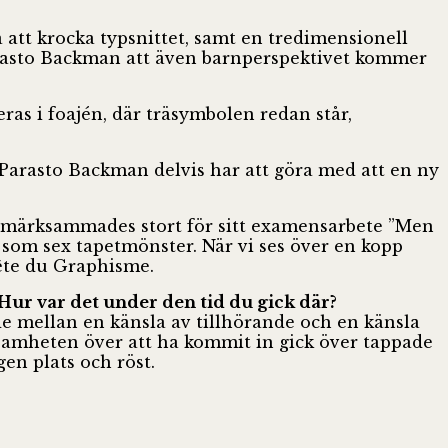
 att krocka typsnittet, samt en tredimensionell
arasto Backman att även barnperspektivet kommer
ras i foajén, där träsymbolen redan står,
 Parasto Backman delvis har att göra med att en ny
ppmärksammades stort för sitt examensarbete ”Men
 som sex tapetmönster. När vi ses över en kopp
ête du Graphisme.
ur var det under den tid du gick där?
de mellan en känsla av tillhörande och en känsla
ksamheten över att ha kommit in gick över tappade
gen plats och röst.