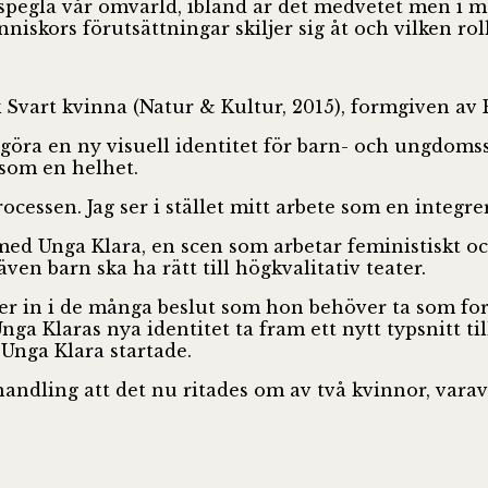
 spegla vår omvärld, ibland är det medvetet men i m
nniskors förutsättningar skiljer sig åt och vilken 
vart kvinna (Natur & Kultur, 2015), formgiven av 
göra en ny visuell identitet för barn- och ungdom
 som en helhet.
rocessen. Jag ser i stället mitt arbete som en integ
ed Unga Klara, en scen som arbetar feministiskt och
ven barn ska ha rätt till högkvalitativ teater.
 in i de många beslut som hon behöver ta som formgi
Unga Klaras nya identitet ta fram ett nytt typsnitt
å Unga Klara startade.
dling att det nu ritades om av två kvinnor, varav en