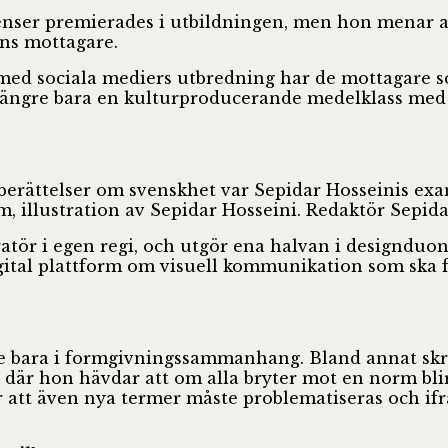
erenser premierades i utbildningen, men hon menar a
ns mottagare.
med sociala mediers utbredning har de mottagare so
te längre bara en kulturproducerande medelklass me
 berättelser om svenskhet var Sepidar Hosseinis ex
rm, illustration av Sepidar Hosseini. Redaktör Sepid
ratör i egen regi, och utgör ena halvan i designdu
gital plattform om visuell kommunikation som ska f
te bara i formgivningssammanhang. Bland annat skrev
ri där hon hävdar att om alla bryter mot en norm bl
r att även nya termer måste problematiseras och if