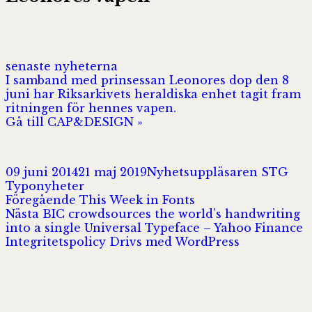
senaste nyheterna
I samband med prinsessan Leonores dop den 8
juni har Riksarkivets heraldiska enhet tagit fram
ritningen för hennes vapen.
Gå till CAP&DESIGN »
Postat
Författare
Kat
09 juni 2014
21 maj 2019
Nyhetsuppläsaren STG
Typonyheter
Inläggsnavigering
Föregående
Föregående
This Week in Fonts
Nästa
inlägg:
Nästa
BIC crowdsources the world’s handwriting
inlägg:
into a single Universal Typeface – Yahoo Finance
Integritetspolicy
Drivs med WordPress