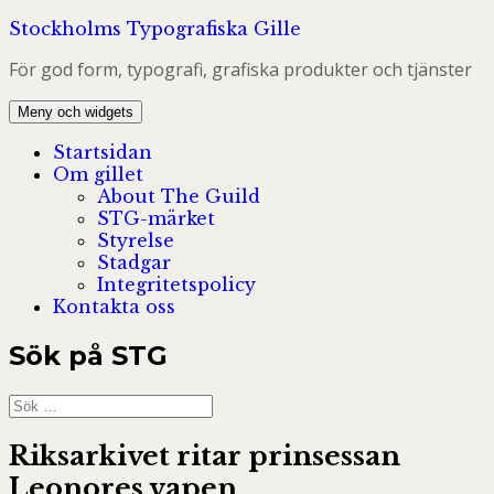
Hoppa
Stockholms Typografiska Gille
till
För god form, typografi, grafiska produkter och tjänster
innehåll
Meny och widgets
Startsidan
Om gillet
About The Guild
STG-märket
Styrelse
Stadgar
Integritetspolicy
Kontakta oss
Sök på STG
Sök
efter:
Riksarkivet ritar prinsessan
Leonores vapen