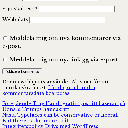
E-postadress
*
Webbplats
Meddela mig om nya kommentarer via
e-post.
Meddela mig om nya inlägg via e-post.
Denna webbplats använder Akismet för att
minska skräppost.
Lär dig om hur din
kommentarsdata bearbetas
.
Inläggsnavigering
Föregående
Föregående
Tiny Hand- gratis typsnitt baserad på
inlägg:
Donald Trumps handskrift
Nästa
Nästa
Typefaces can be conservative or liberal.
inlägg:
But there’s a lot more to it
Integritetspolicy
Drivs med WordPress