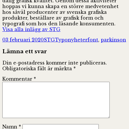
dålig grafisk kvalitet. Genom dessa aktiviteter
hoppas vi kunna skapa en större medvetenhet
hos såväl producenter av svenska grafiska
produkter, beställare av grafisk form och
typografi som hos den läsande konsumenten.
Visa alla inlägg av STG
Postat
Författare
Kategorier
Taggar
03 februari 2020
STG
Typonyheter
font
,
parkinson
Lämna ett svar
Din e-postadress kommer inte publiceras.
Obligatoriska fält är märkta
*
Kommentar
*
Namn
*