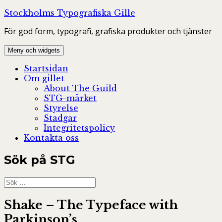
Hoppa
Stockholms Typografiska Gille
till
För god form, typografi, grafiska produkter och tjänster
innehåll
Meny och widgets
Startsidan
Om gillet
About The Guild
STG-märket
Styrelse
Stadgar
Integritetspolicy
Kontakta oss
Sök på STG
Sök
efter:
Shake – The Typeface with
Parkinson’s