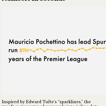
Inspired by Edward Tufte’s “sparklines,” the