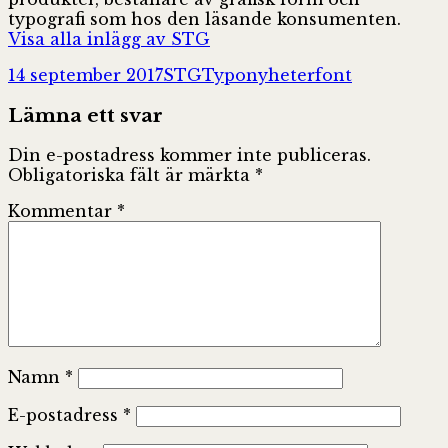
typografi som hos den läsande konsumenten.
Visa alla inlägg av STG
Postat
Författare
Kategorier
Taggar
14 september 2017
STG
Typonyheter
font
Lämna ett svar
Din e-postadress kommer inte publiceras.
Obligatoriska fält är märkta
*
Kommentar
*
Namn
*
E-postadress
*