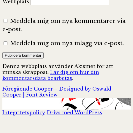
Webbplats
Meddela mig om nya kommentarer via
e-post.
Meddela mig om nya inlägg via e-post.
Denna webbplats använder Akismet för att
minska skräppost.
Lär dig om hur din
kommentarsdata bearbetas
.
Inläggsnavigering
Föregående
Föregående
Cooper— Designed by Oswald
inlägg:
Cooper | Font Review
Nästa
Nästa
”Taking a Line for a Walk” – My
inlägg:
Calligraphic Journey
Integritetspolicy
Drivs med WordPress