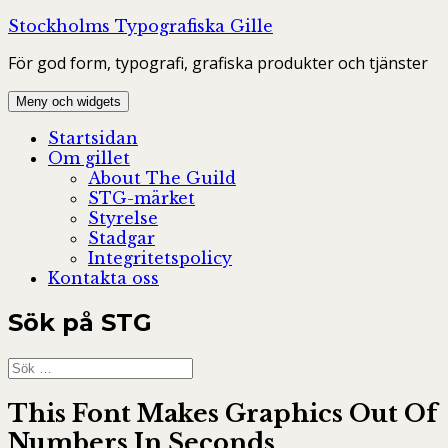
Hoppa
Stockholms Typografiska Gille
till
För god form, typografi, grafiska produkter och tjänster
innehåll
Meny och widgets
Startsidan
Om gillet
About The Guild
STG-märket
Styrelse
Stadgar
Integritetspolicy
Kontakta oss
Sök på STG
Sök
efter:
This Font Makes Graphics Out Of
Numbers In Seconds