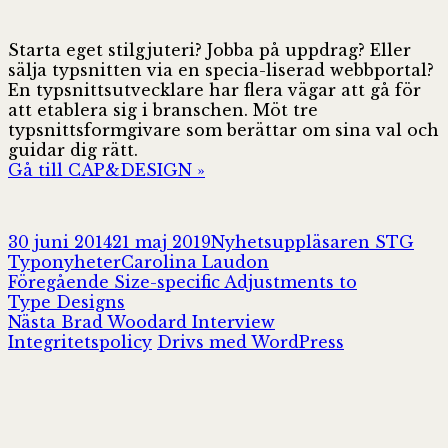
Starta eget stilgjuteri? Jobba på uppdrag? Eller
sälja typsnitten via en specia-liserad webbportal?
En typsnittsutvecklare har flera vägar att gå för
att etablera sig i branschen. Möt tre
typsnittsformgivare som berättar om sina val och
guidar dig rätt.
Gå till CAP&DESIGN »
Postat
Författare
Kat
30 juni 2014
21 maj 2019
Nyhetsuppläsaren STG
Taggar
Typonyheter
Carolina Laudon
Inläggsnavigering
Föregående
Föregående
Size-specific Adjustments to
inlägg:
Type Designs
Nästa
Nästa
Brad Woodard Interview
inlägg:
Integritetspolicy
Drivs med WordPress