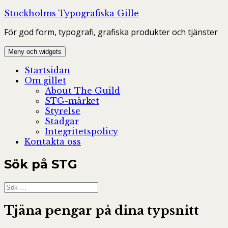
Hoppa
Stockholms Typografiska Gille
till
För god form, typografi, grafiska produkter och tjänster
innehåll
Meny och widgets
Startsidan
Om gillet
About The Guild
STG-märket
Styrelse
Stadgar
Integritetspolicy
Kontakta oss
Sök på STG
Sök
efter:
Tjäna pengar på dina typsnitt