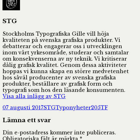
STG
Stockholms Typografiska Gille vill höja
kvaliteten på svenska grafiska produkter. Vi
debatterar och engagerar oss i utvecklingen
inom vårt yrkesområde, studerar och samtalar
om konsekvenserna av ny teknik. Vi kritiserar
dålig grafisk kvalitet. Genom dessa aktiviteter
hoppas vi kunna skapa en större medvetenhet
hos såväl producenter av svenska grafiska
produkter, beställare av grafisk form och
typografi som hos den läsande konsumenten.
Visa alla inlägg av STG
Postat
Författare
Kategorier
Taggar
07 augusti 2017
STG
Typonyheter
205TF
Lämna ett svar
Din e-postadress kommer inte publiceras.
Obligatoriska fält är märkta
*