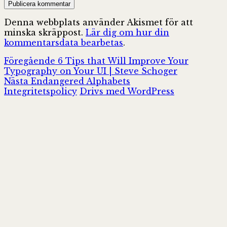
Denna webbplats använder Akismet för att
minska skräppost.
Lär dig om hur din
kommentarsdata bearbetas
.
Inläggsnavigering
Föregående
Föregående
6 Tips that Will Improve Your
inlägg:
Typography on Your UI | Steve Schoger
Nästa
Nästa
Endangered Alphabets
inlägg:
Integritetspolicy
Drivs med WordPress