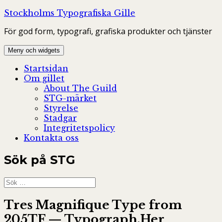
Hoppa
Stockholms Typografiska Gille
till
För god form, typografi, grafiska produkter och tjänster
innehåll
Meny och widgets
Startsidan
Om gillet
About The Guild
STG-märket
Styrelse
Stadgar
Integritetspolicy
Kontakta oss
Sök på STG
Sök
efter:
Tres Magnifique Type from
205TF — Typograph.Her