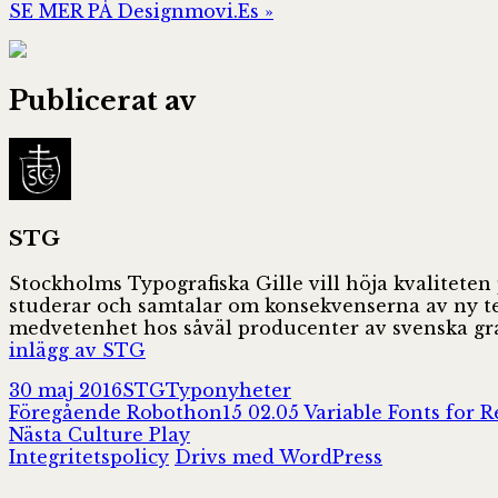
SE MER PÅ Designmovi.Es »
Publicerat av
STG
Stockholms Typografiska Gille vill höja kvaliteten
studerar och samtalar om konsekvenserna av ny tekn
medvetenhet hos såväl producenter av svenska gra
inlägg av STG
Postat
Författare
Kategorier
30 maj 2016
STG
Typonyheter
Inläggsnavigering
Föregående
Föregående
Robothon15 02.05 Variable Fonts for 
Nästa
inlägg:
Nästa
Culture Play
inlägg:
Integritetspolicy
Drivs med WordPress