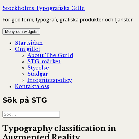
Hoppa
Stockholms Typografiska Gille
till
För god form, typografi, grafiska produkter och tjänster
innehåll
Meny och widgets
Startsidan
Om gillet
About The Guild
STG-märket
Styrelse
Stadgar
Integritetspolicy
Kontakta oss
Sök på STG
Sök
efter:
Typography classification in
Augmented Reality