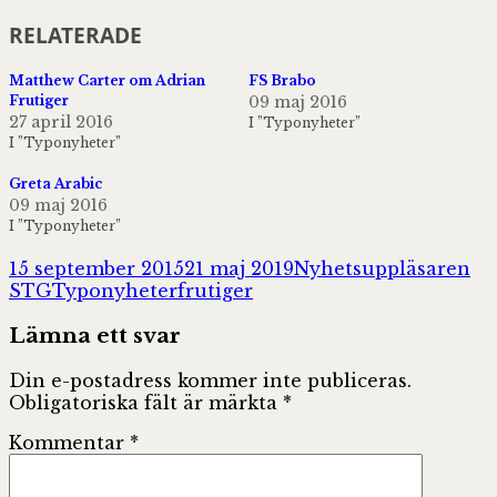
RELATERADE
Matthew Carter om Adrian
FS Brabo
Frutiger
09 maj 2016
27 april 2016
I ”Typonyheter”
I ”Typonyheter”
Greta Arabic
09 maj 2016
I ”Typonyheter”
Postat
Författare
15 september 2015
21 maj 2019
Nyhetsuppläsaren
Kategorier
Taggar
STG
Typonyheter
frutiger
Lämna ett svar
Din e-postadress kommer inte publiceras.
Obligatoriska fält är märkta
*
Kommentar
*