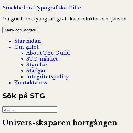
Hoppa
Stockholms Typografiska Gille
till
För god form, typografi, grafiska produkter och tjänster
innehåll
Meny och widgets
Startsidan
Om gillet
About The Guild
STG-märket
Styrelse
Stadgar
Integritetspolicy
Kontakta oss
Sök på STG
Sök
efter:
Univers-skaparen bortgången