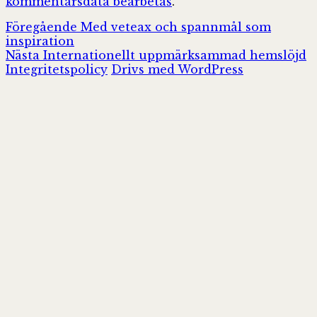
kommentarsdata bearbetas
.
Inläggsnavigering
Föregående
Föregående
Med veteax och spannmål som
inlägg:
inspiration
Nästa
Nästa
Internationellt uppmärksammad hemslöjd
inlägg:
Integritetspolicy
Drivs med WordPress