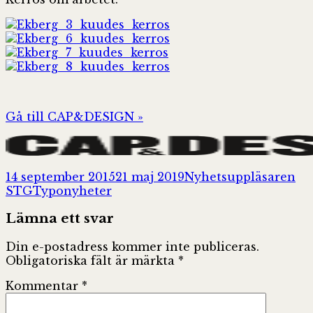
Gå till CAP&DESIGN »
Postat
Författare
14 september 2015
21 maj 2019
Nyhetsuppläsaren
Kategorier
STG
Typonyheter
Lämna ett svar
Din e-postadress kommer inte publiceras.
Obligatoriska fält är märkta
*
Kommentar
*