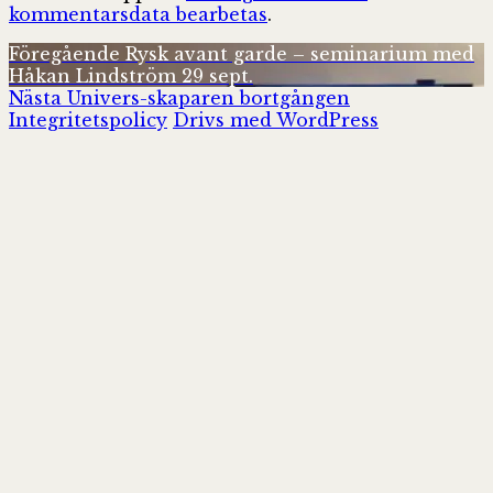
kommentarsdata bearbetas
.
Inläggsnavigering
Föregående
Föregående
Rysk avant garde – seminarium med
inlägg:
Håkan Lindström 29 sept.
Nästa
Nästa
Univers-skaparen bortgången
inlägg:
Integritetspolicy
Drivs med WordPress