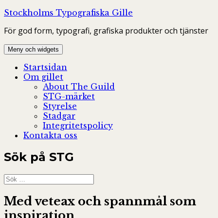
Hoppa
Stockholms Typografiska Gille
till
För god form, typografi, grafiska produkter och tjänster
innehåll
Meny och widgets
Startsidan
Om gillet
About The Guild
STG-märket
Styrelse
Stadgar
Integritetspolicy
Kontakta oss
Sök på STG
Sök
efter:
Med veteax och spannmål som
inspiration