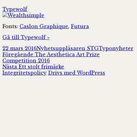
Typewolf
Fonts:
Caslon Graphique
,
Futura
Gå till Typewolf »
Postat
Författare
Kategorier
22 mars 2016
Nyhetsuppläsaren STG
Typonyheter
Inläggsnavigering
Föregående
Föregående
The Aesthetica Art Prize
inlägg:
Competition 2016
Nästa
Nästa
Ett stolt frimärke
inlägg:
Integritetspolicy
Drivs med WordPress