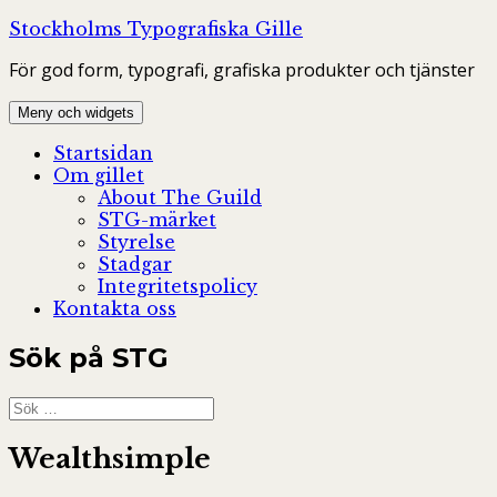
Hoppa
Stockholms Typografiska Gille
till
För god form, typografi, grafiska produkter och tjänster
innehåll
Meny och widgets
Startsidan
Om gillet
About The Guild
STG-märket
Styrelse
Stadgar
Integritetspolicy
Kontakta oss
Sök på STG
Sök
efter:
Wealthsimple