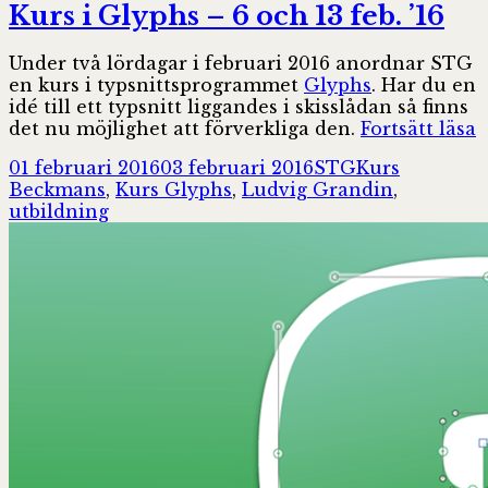
Kurs i Glyphs – 6 och 13 feb. ’16
Under två lördagar i februari 2016 anordnar STG
en kurs i typsnittsprogrammet
Glyphs
. Har du en
idé till ett typsnitt liggandes i skisslådan så finns
K
det nu möjlighet att förverkliga den.
Fortsätt läsa
i
Postat
Författare
Kategorier
Taggar
01 februari 2016
03 februari 2016
STG
Kurs
G
Beckmans
,
Kurs Glyphs
,
Ludvig Grandin
,
–
utbildning
6
o
1
f
’