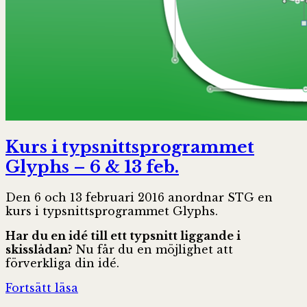
Kurs i typsnittsprogrammet
Glyphs – 6 & 13 feb.
Den 6 och 13 februari 2016 anordnar STG en
kurs i typsnittsprogrammet Glyphs.
Har du en idé till ett typsnitt liggande i
skisslådan?
Nu får du en möjlighet att
förverkliga din idé.
Kurs
Fortsätt läsa
i