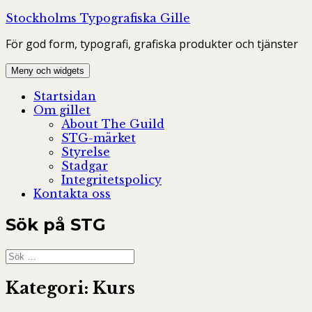
Hoppa
Stockholms Typografiska Gille
till
För god form, typografi, grafiska produkter och tjänster
innehåll
Meny och widgets
Startsidan
Om gillet
About The Guild
STG-märket
Styrelse
Stadgar
Integritetspolicy
Kontakta oss
Sök på STG
Sök
efter:
Kategori:
Kurs