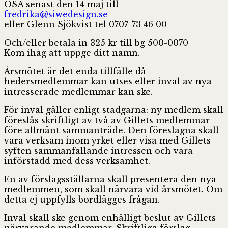
OSA senast den 14 maj till
fredrika@
siwedesign.se
eller Glenn Sjökvist tel 0707-73 46 00
Och/eller betala in 325 kr till
bg 500-0070
Kom ihåg att uppge ditt namn.
Årsmötet är det enda tillfälle då
hedersmedlemmar kan utses eller inval av nya
intresserade medlemmar kan ske.
För inval gäller enligt stadgarna: ny medlem skall
föreslås skriftligt av två av Gillets
medlemmar
före allmänt sammanträde. Den föreslagna skall
vara verksam inom yrket eller visa med Gillets
syften sammanfallande intressen och vara
införstådd med dess verksamhet.
En av förslagsställarna skall presentera den nya
medlemmen, som skall närvara vid årsmötet. Om
detta ej uppfylls bordlägges frågan.
Inval skall ske genom enhälligt beslut av Gillets
närvarande medlemmar. Skriftliga förslag