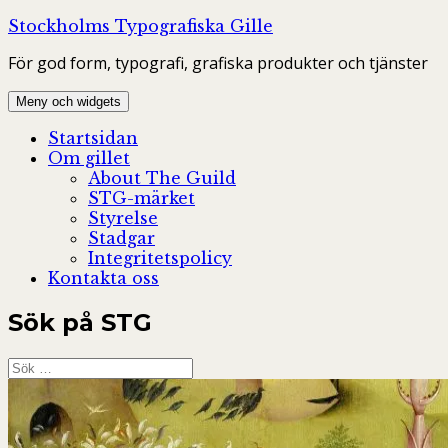
Hoppa
Stockholms Typografiska Gille
till
För god form, typografi, grafiska produkter och tjänster
innehåll
Meny och widgets
Startsidan
Om gillet
About The Guild
STG-märket
Styrelse
Stadgar
Integritetspolicy
Kontakta oss
Sök på STG
Sök
efter: