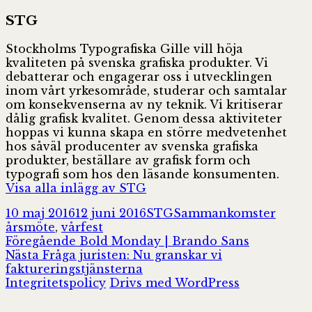
STG
Stockholms Typografiska Gille vill höja
kvaliteten på svenska grafiska produkter. Vi
debatterar och engagerar oss i utvecklingen
inom vårt yrkesområde, studerar och samtalar
om konsekvenserna av ny teknik. Vi kritiserar
dålig grafisk kvalitet. Genom dessa aktiviteter
hoppas vi kunna skapa en större medvetenhet
hos såväl producenter av svenska grafiska
produkter, beställare av grafisk form och
typografi som hos den läsande konsumenten.
Visa alla inlägg av STG
Postat
Författare
Kategorier
Tagga
10 maj 2016
12 juni 2016
STG
Sammankomster
årsmöte
,
vårfest
Inläggsnavigering
Föregående
Föregående
Bold Monday | Brando Sans
Nästa
inlägg:
Nästa
Fråga juristen: Nu granskar vi
inlägg:
faktureringstjänsterna
Integritetspolicy
Drivs med WordPress