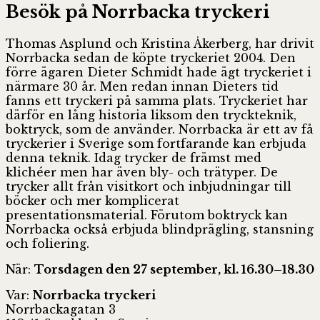
Besök på Norrbacka tryckeri
Thomas Asplund och Kristina Åkerberg, har drivit
Norrbacka sedan de köpte tryckeriet 2004. Den
förre ägaren Dieter Schmidt hade ägt tryckeriet i
närmare 30 år. Men redan innan Dieters tid
fanns ett tryckeri på samma plats. Tryckeriet har
därför en lång historia liksom den tryckteknik,
boktryck, som de använder. Norrbacka är ett av få
tryckerier i Sverige som fortfarande kan erbjuda
denna teknik. Idag trycker de främst med
klichéer men har även bly- och trätyper. De
trycker allt från visitkort och inbjudningar till
böcker och mer komplicerat
presentationsmaterial. Förutom boktryck kan
Norrbacka också erbjuda blindprägling, stansning
och foliering.
När:
Torsdagen den 27 september, kl. 16.30–18.30
Var:
Norrbacka tryckeri
Norrbackagatan 3