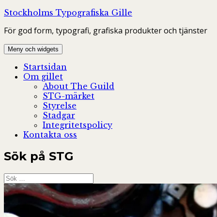
Hoppa
Stockholms Typografiska Gille
till
För god form, typografi, grafiska produkter och tjänster
innehåll
Meny och widgets
Startsidan
Om gillet
About The Guild
STG-märket
Styrelse
Stadgar
Integritetspolicy
Kontakta oss
Sök på STG
Sök
efter: