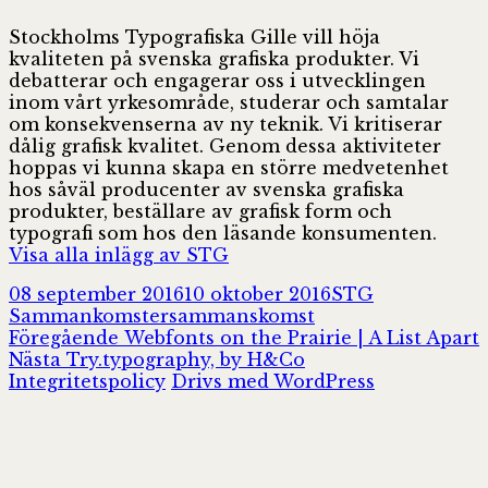
Stockholms Typografiska Gille vill höja
kvaliteten på svenska grafiska produkter. Vi
debatterar och engagerar oss i utvecklingen
inom vårt yrkesområde, studerar och samtalar
om konsekvenserna av ny teknik. Vi kritiserar
dålig grafisk kvalitet. Genom dessa aktiviteter
hoppas vi kunna skapa en större medvetenhet
hos såväl producenter av svenska grafiska
produkter, beställare av grafisk form och
typografi som hos den läsande konsumenten.
Visa alla inlägg av STG
Postat
Författare
Kategorier
08 september 2016
10 oktober 2016
STG
Taggar
Sammankomster
sammanskomst
Inläggsnavigering
Föregående
Föregående
Webfonts on the Prairie | A List Apart
Nästa
inlägg:
Nästa
Try.typography, by H&Co
inlägg:
Integritetspolicy
Drivs med WordPress