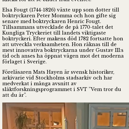
Elsa Fougt (1744-1826) växte upp som dotter till
boktryckaren Peter Momma och hon gifte sig
senare med boktryckaren Henric Fougt.
Tillsammans utvecklade de på 1770-talet det
Kungliga Tryckeriet till landets viktigaste
boktryckeri. Efter makens död 1782 fortsatte hon
att utveckla verksamheten. Hon räknas till de
mest innovativa boktryckarna under Gustav III:s
tid och anses ha öppnat vägen mot det moderna
förlaget i Sverige.
Föreläsaren Mats Hayen är svensk historiker,
arkivarie vid Stockholms stadsarkiv och har
medverkat i många avsnitt av
släktforskningsprogrammet i SVT ”Vem tror du
att du är”.