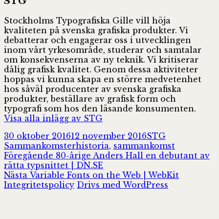
STG
Stockholms Typografiska Gille vill höja
kvaliteten på svenska grafiska produkter. Vi
debatterar och engagerar oss i utvecklingen
inom vårt yrkesområde, studerar och samtalar
om konsekvenserna av ny teknik. Vi kritiserar
dålig grafisk kvalitet. Genom dessa aktiviteter
hoppas vi kunna skapa en större medvetenhet
hos såväl producenter av svenska grafiska
produkter, beställare av grafisk form och
typografi som hos den läsande konsumenten.
Visa alla inlägg av STG
Postat
Författare
Kategorier
30 oktober 2016
12 november 2016
STG
Taggar
Sammankomster
historia
,
sammankomst
Inläggsnavigering
Föregående
Föregående
80-årige Anders Hall en debutant av
inlägg:
rätta typsnittet | DN.SE
Nästa
Nästa
Variable Fonts on the Web | WebKit
inlägg:
Integritetspolicy
Drivs med WordPress