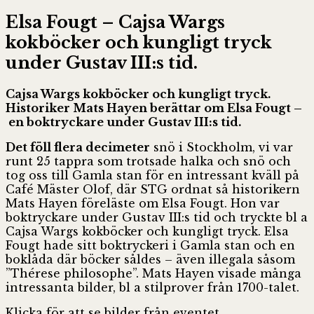
Elsa Fougt – Cajsa Wargs
kokböcker och kungligt tryck
under Gustav III:s tid.
Cajsa Wargs kokböcker och kungligt tryck.
Historiker Mats Hayen berättar om Elsa Fougt –
en boktryckare under Gustav III:s tid.
Det föll flera decimeter
snö i Stockholm, vi var
runt 25 tappra som trotsade halka och snö och
tog oss till Gamla stan för en intressant kväll på
Café Mäster Olof, där STG ordnat så historikern
Mats Hayen föreläste om Elsa Fougt. Hon var
boktryckare under Gustav III:s tid och tryckte bl a
Cajsa Wargs kokböcker och kungligt tryck. Elsa
Fougt hade sitt boktryckeri i Gamla stan och en
boklåda där böcker såldes – även illegala såsom
”Thérese philosophe”. Mats Hayen visade många
intressanta bilder, bl a stilprover från 1700-talet.
Klicka för att se bilder från eventet.