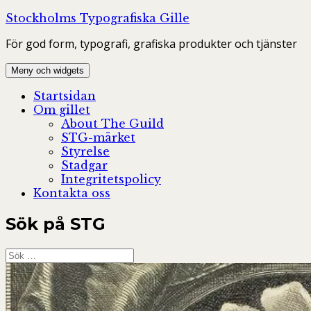
Hoppa
Stockholms Typografiska Gille
till
För god form, typografi, grafiska produkter och tjänster
innehåll
Meny och widgets
Startsidan
Om gillet
About The Guild
STG-märket
Styrelse
Stadgar
Integritetspolicy
Kontakta oss
Sök på STG
Sök
efter: