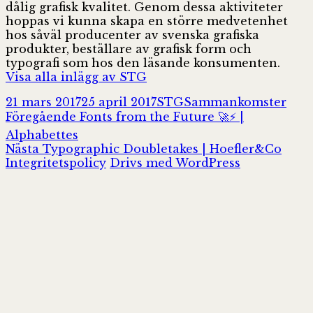
dålig grafisk kvalitet. Genom dessa aktiviteter
hoppas vi kunna skapa en större medvetenhet
hos såväl producenter av svenska grafiska
produkter, beställare av grafisk form och
typografi som hos den läsande konsumenten.
Visa alla inlägg av STG
Postat
Författare
Kategorier
21 mars 2017
25 april 2017
STG
Sammankomster
Inläggsnavigering
Föregående
Föregående
Fonts from the Future 🚀⚡️ |
inlägg:
Alphabettes
Nästa
Nästa
Typographic Doubletakes | Hoefler&Co
inlägg:
Integritetspolicy
Drivs med WordPress