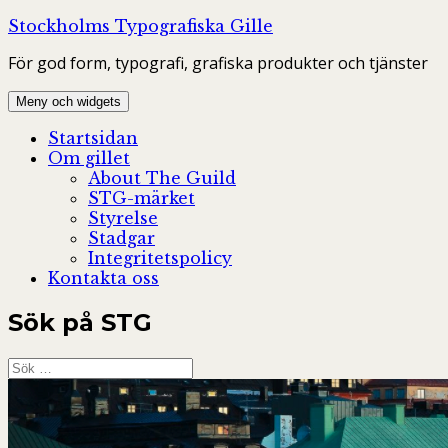
Hoppa
Stockholms Typografiska Gille
till
För god form, typografi, grafiska produkter och tjänster
innehåll
Meny och widgets
Startsidan
Om gillet
About The Guild
STG-märket
Styrelse
Stadgar
Integritetspolicy
Kontakta oss
Sök på STG
Sök
efter: