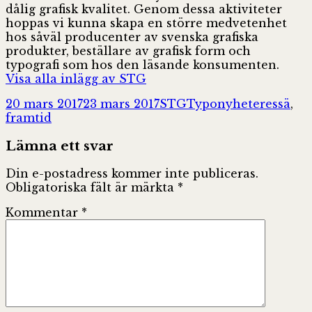
dålig grafisk kvalitet. Genom dessa aktiviteter
hoppas vi kunna skapa en större medvetenhet
hos såväl producenter av svenska grafiska
produkter, beställare av grafisk form och
typografi som hos den läsande konsumenten.
Visa alla inlägg av STG
Postat
Författare
Kategorier
Taggar
20 mars 2017
23 mars 2017
STG
Typonyheter
essä
,
framtid
Lämna ett svar
Din e-postadress kommer inte publiceras.
Obligatoriska fält är märkta
*
Kommentar
*