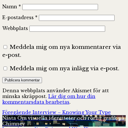
Namn
*
E-postadress
*
Webbplats
Meddela mig om nya kommentarer via
e-post.
Meddela mig om nya inlägg via e-post.
Denna webbplats använder Akismet för att
minska skräppost.
Lär dig om hur din
kommentarsdata bearbetas
.
Inläggsnavigering
Föregående
Föregående
Interview – Knowing Your Type
Nästa
inlägg:
Nästa
Om visuella identiteter och rörlig grafik på
inlägg:
Chimney