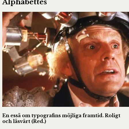
Alphabettes
En essä om typografins möjliga framtid. Roligt
och läsvärt (Red.)