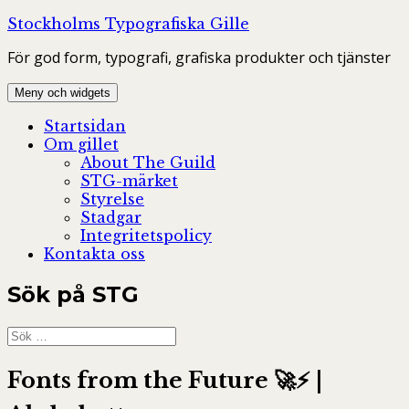
Hoppa
Stockholms Typografiska Gille
till
För god form, typografi, grafiska produkter och tjänster
innehåll
Meny och widgets
Startsidan
Om gillet
About The Guild
STG-märket
Styrelse
Stadgar
Integritetspolicy
Kontakta oss
Sök på STG
Sök
efter:
Fonts from the Future 🚀⚡️ |