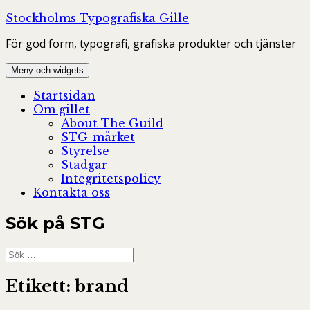
Hoppa
Stockholms Typografiska Gille
till
För god form, typografi, grafiska produkter och tjänster
innehåll
Meny och widgets
Startsidan
Om gillet
About The Guild
STG-märket
Styrelse
Stadgar
Integritetspolicy
Kontakta oss
Sök på STG
Sök
efter:
Etikett:
brand