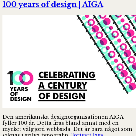
100 years of design | AIGA
Den amerikanska designorganisationen AIGA
fyller 100 år. Detta firas bland annat med en
mycket välgjord webbsida. Det är bara något som
100
saknas i själva typografin.
Fortsätt läsa