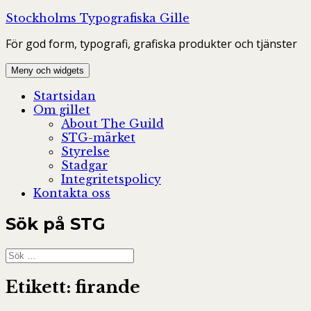
Hoppa
Stockholms Typografiska Gille
till
För god form, typografi, grafiska produkter och tjänster
innehåll
Meny och widgets
Startsidan
Om gillet
About The Guild
STG-märket
Styrelse
Stadgar
Integritetspolicy
Kontakta oss
Sök på STG
Sök
efter:
Etikett:
firande