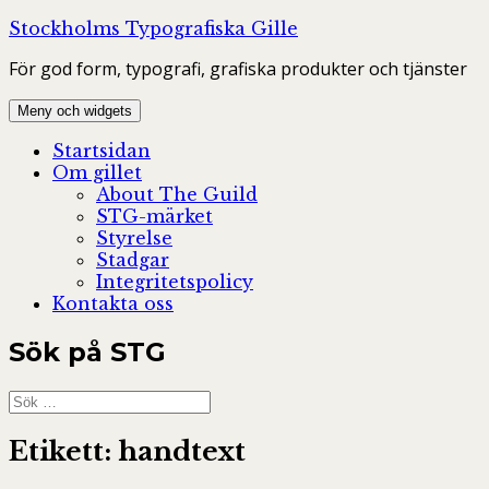
Hoppa
Stockholms Typografiska Gille
till
För god form, typografi, grafiska produkter och tjänster
innehåll
Meny och widgets
Startsidan
Om gillet
About The Guild
STG-märket
Styrelse
Stadgar
Integritetspolicy
Kontakta oss
Sök på STG
Sök
efter:
Etikett:
handtext