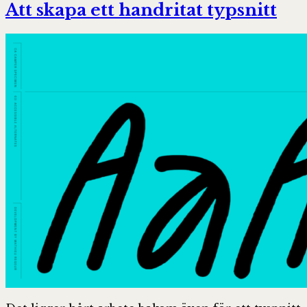
Att skapa ett handritat typsnitt