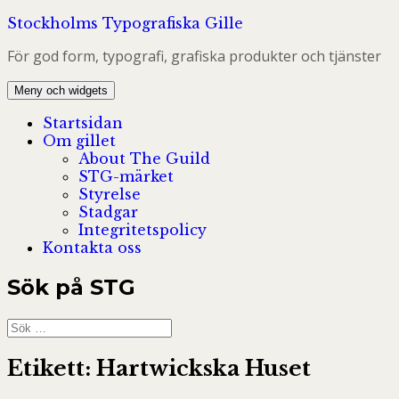
Hoppa
Stockholms Typografiska Gille
till
För god form, typografi, grafiska produkter och tjänster
innehåll
Meny och widgets
Startsidan
Om gillet
About The Guild
STG-märket
Styrelse
Stadgar
Integritetspolicy
Kontakta oss
Sök på STG
Sök
efter:
Etikett:
Hartwickska Huset