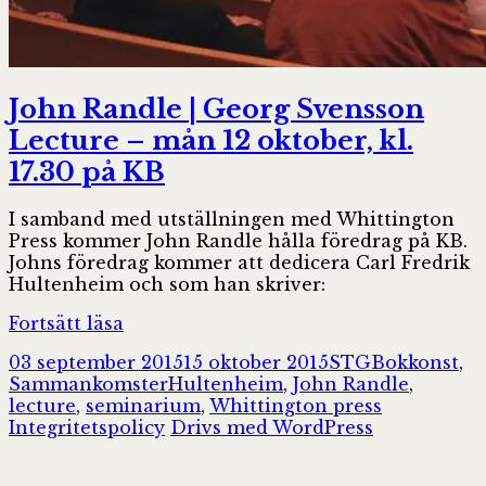
John Randle | Georg Svensson
Lecture – mån 12 oktober, kl.
17.30 på KB
I samband med utställningen med Whittington
Press kommer John Randle hålla föredrag på KB.
Johns föredrag kommer att dedicera Carl Fredrik
Hultenheim och som han skriver:
John
Fortsätt läsa
Randle
Postat
Författare
Kategorier
03 september 2015
15 oktober 2015
STG
Bokkonst
,
|
Taggar
Sammankomster
Hultenheim
,
John Randle
,
Georg
lecture
,
seminarium
,
Whittington press
Svensson
Integritetspolicy
Drivs med WordPress
Lecture
–
mån