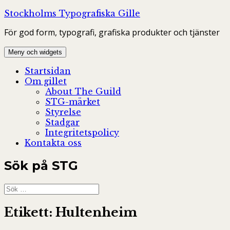
Hoppa
Stockholms Typografiska Gille
till
För god form, typografi, grafiska produkter och tjänster
innehåll
Meny och widgets
Startsidan
Om gillet
About The Guild
STG-märket
Styrelse
Stadgar
Integritetspolicy
Kontakta oss
Sök på STG
Sök
efter:
Etikett:
Hultenheim